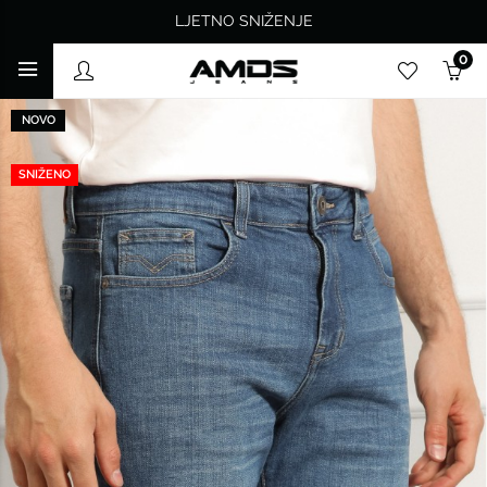
LJETNO SNIŽENJE
0
NOVO
SNIŽENO