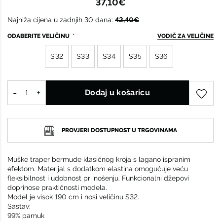
37,10€
Najniža cijena u zadnjih 30 dana:
42,40€
ODABERITE VELIČINU
VODIČ ZA VELIČINE
S32
S33
S34
S35
S36
Dodaj u košaricu
PROVJERI DOSTUPNOST U TRGOVINAMA
Muške traper bermude klasičnog kroja s lagano ispranim
efektom. Materijal s dodatkom elastina omogućuje veću
fleksibilnost i udobnost pri nošenju. Funkcionalni džepovi
doprinose praktičnosti modela.
Model je visok 190 cm i nosi veličinu S32.
Sastav:
99% pamuk