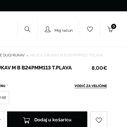
0
Moj račun
E DUGI RUKAV
MAJICA D.RUKAV M B B24PMM113 T.PLAVA
UKAV M B B24PMM113 T.PLAVA
8,00€
ČINU
VODIČ ZA VELIČINE
V48
Dodaj u košaricu