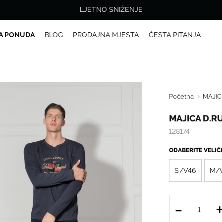
LJETNO SNIŽENJE
A PONUDA
BLOG
PRODAJNA MJESTA
ČESTA PITANJA
Početna
MAJIC
MAJICA D.R
128174
ODABERITE VELI
S/V46
M/