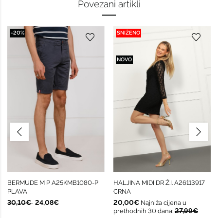
Povezani artikli
-20%
SNIŽENO
NOVO
BERMUDE M P A25KMB1080-P
HALJINA MIDI DR Ž.I. A26113917
PLAVA
CRNA
30,10€
24,08€
20,00€
Najniža cijena u
27,99€
prethodnih 30 dana: