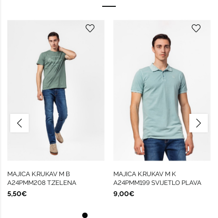
MAJICA K.RUKAV M B
MAJICA K.RUKAV M K
A24PMM208 T.ZELENA
A24PMM199 SVIJETLO PLAVA
5,50€
9,00€