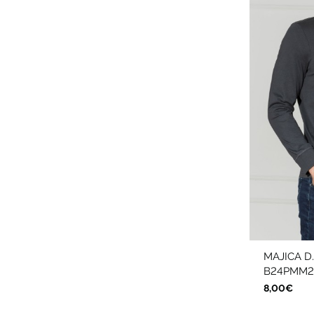
MAJICA D
B24PMM23
8,00€