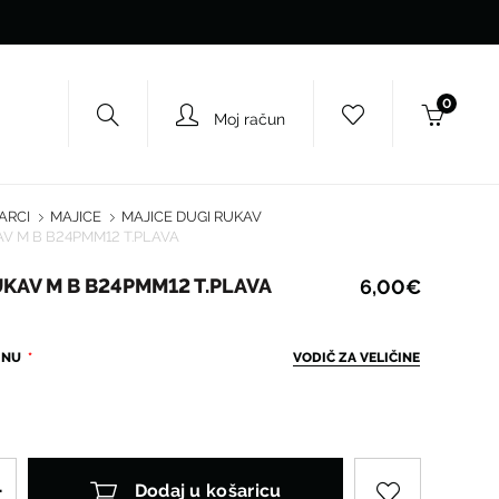
0
Moj račun
ARCI
MAJICE
MAJICE DUGI RUKAV
AV M B B24PMM12 T.PLAVA
UKAV M B B24PMM12 T.PLAVA
6,00€
ČINU
VODIČ ZA VELIČINE
Dodaj u košaricu