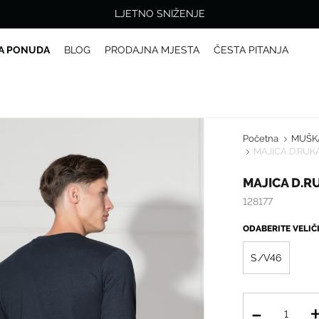
LJETNO SNIŽENJE
A PONUDA
BLOG
PRODAJNA MJESTA
ČESTA PITANJA
Početna
MUŠK
MAJICA D.RUK
MAJICA D.R
128177
ODABERITE VELI
S/V46