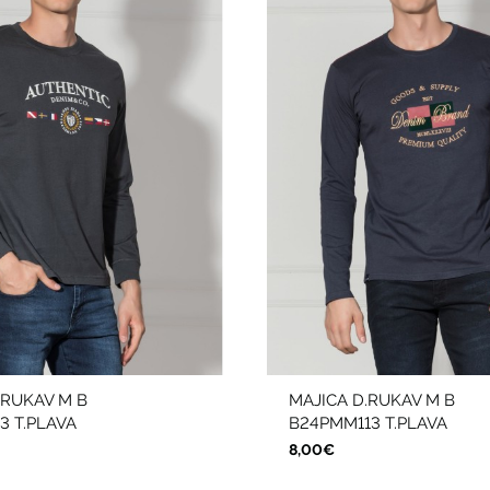
.RUKAV M B
MAJICA D.RUKAV M B
 T.PLAVA
B24PMM113 T.PLAVA
8,00€