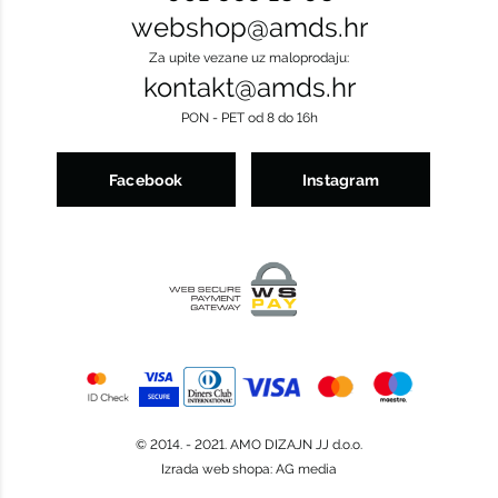
webshop@amds.hr
Za upite vezane uz maloprodaju:
kontakt@amds.hr
PON - PET od 8 do 16h
Facebook
Instagram
© 2014. - 2021. AMO DIZAJN JJ d.o.o.
Izrada web shopa
:
AG media