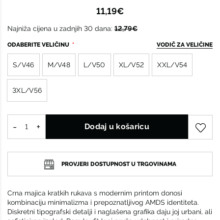
11,19€
Najniža cijena u zadnjih 30 dana:
12,79€
ODABERITE VELIČINU
VODIČ ZA VELIČINE
S/V46
M/V48
L/V50
XL/V52
XXL/V54
3XL/V56
Dodaj u košaricu
PROVJERI DOSTUPNOST U TRGOVINAMA
Crna majica kratkih rukava s modernim printom donosi
kombinaciju minimalizma i prepoznatljivog AMDS identiteta.
Diskretni tipografski detalji i naglašena grafika daju joj urbani, ali