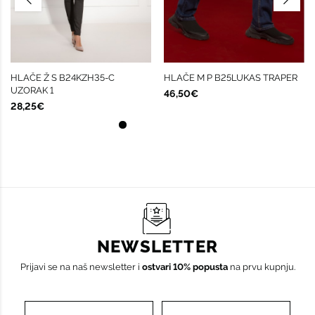
HLAČE Ž S B24KZH35-C
HLAČE M P B25LUKAS TRAPER
UZORAK 1
46,50€
28,25€
NEWSLETTER
Prijavi se na naš newsletter i
ostvari 10% popusta
na prvu kupnju.