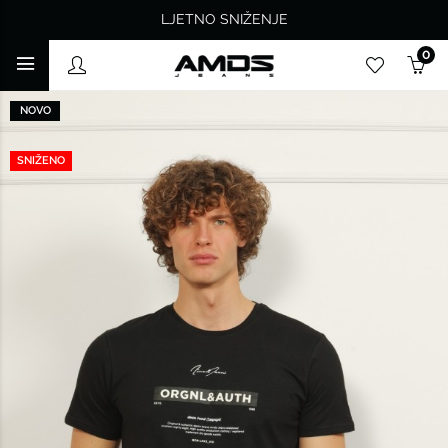
LJETNO SNIŽENJE
0
NOVO
SNIŽENO