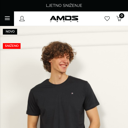
LJETNO SNIŽENJE
0
NOVO
SNIŽENO