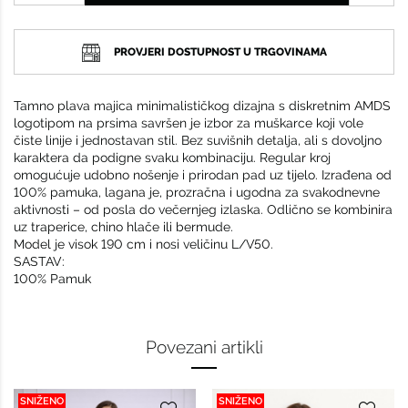
PROVJERI DOSTUPNOST U TRGOVINAMA
Tamno plava majica minimalističkog dizajna s diskretnim AMDS
logotipom na prsima savršen je izbor za muškarce koji vole
čiste linije i jednostavan stil. Bez suvišnih detalja, ali s dovoljno
karaktera da podigne svaku kombinaciju. Regular kroj
omogućuje udobno nošenje i prirodan pad uz tijelo. Izrađena od
100% pamuka, lagana je, prozračna i ugodna za svakodnevne
aktivnosti – od posla do večernjeg izlaska. Odlično se kombinira
uz traperice, chino hlače ili bermude.
Model je visok 190 cm i nosi veličinu L/V50.
SASTAV:
100% Pamuk
Povezani artikli
SNIŽENO
SNIŽENO