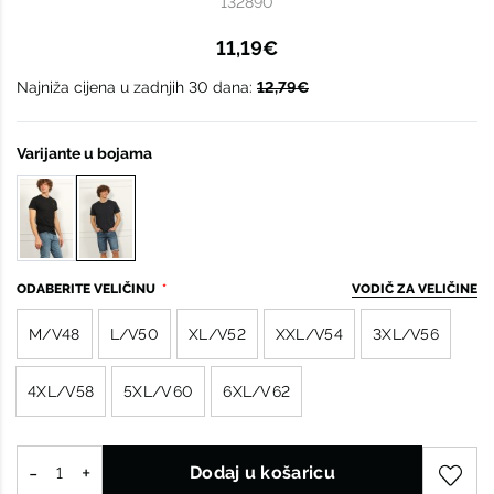
132890
11,19€
Najniža cijena u zadnjih 30 dana:
12,79€
Varijante u bojama
ODABERITE VELIČINU
VODIČ ZA VELIČINE
M/V48
L/V50
XL/V52
XXL/V54
3XL/V56
4XL/V58
5XL/V60
6XL/V62
Dodaj u košaricu