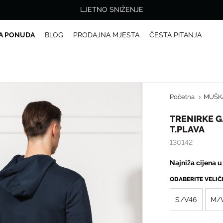
LJETNO SNIŽENJE
A PONUDA
BLOG
PRODAJNA MJESTA
ČESTA PITANJA
Početna
MUŠK
TRENIRKE G
T.PLAVA
130142
Najniža cijena 
ODABERITE VELI
S/V46
M/