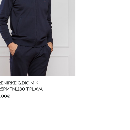
RENIRKE G.DIO M K
25PMTM1180 T.PLAVA
2,00€