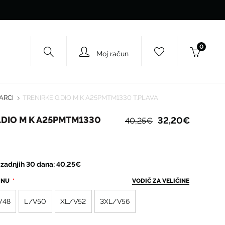
0
Moj račun
ARCI
TRENIRKE G.DIO M K A25PMTM1330 T.PLAVA
.DIO M K A25PMTM1330
32,20€
40,25€
u zadnjih 30 dana: 40,25€
ČINU
VODIČ ZA VELIČINE
V48
L/V50
XL/V52
3XL/V56