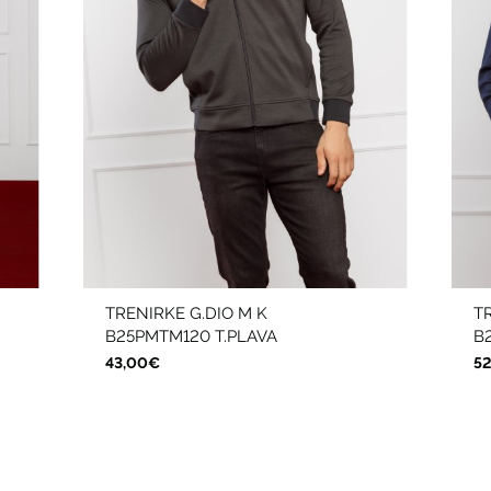
TRENIRKE G.DIO M K
T
B25PMTM120 T.PLAVA
B
43,00€
5