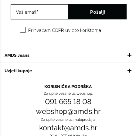
Pošalji
Prihvaćam GDPR uvjete korištenja
AMDS Jeans
Uvjeti kupnje
KORISNIČKA PODRŠKA
Za upite vezane uz webshop:
091 665 18 08
webshop@amds.hr
Za upite vezane uz maloprodaju:
kontakt@amds.hr