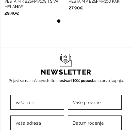
VESTA M K B25PMV109 T.SIVA
VESTA M K B25PMV100 KAKI
MELANGE
27,90€
29,40€
NEWSLETTER
Prijavi se na naš newsletter i
ostvari 10% popusta
na prvu kupnju.