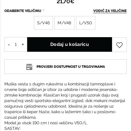
21,70€
ODABERITE VELIČINU
VODIČ ZA VELIČINE
S/V46
M/V48
L/V50
Dodaj u košaricu
PROVJERI DOSTUPNOST U TRGOVINAMA
Muška vesta s dugim rukavima u kombinaciji tamnoplave i
crvene boje odličan je izbor za udobne i moderne jesensko-
zimske kombinacije. Klasičan kroj i prugasti uzorak daju ovoj
pamučnoj vesti sportsko-elegantni izgled, dok mekani materijal
osigurava cjelodnevnu udobnost. Idealna je za nošenje uz
traperice ili keper hlače, kako u ležernim tako i u poslovno-
casual prilikama.
Model je visok 190 cm i nosi veličinu V50/L.
SASTAV: