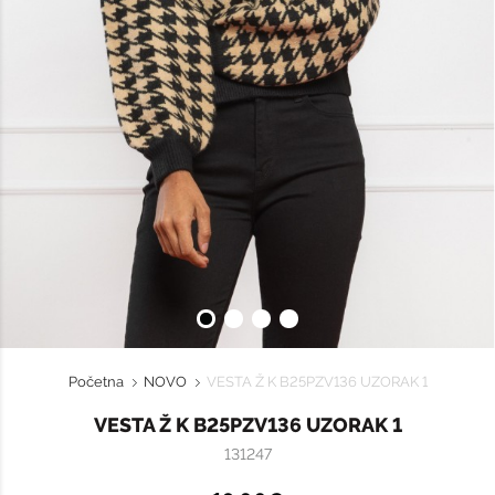
Početna
NOVO
VESTA Ž K B25PZV136 UZORAK 1
VESTA Ž K B25PZV136 UZORAK 1
131247