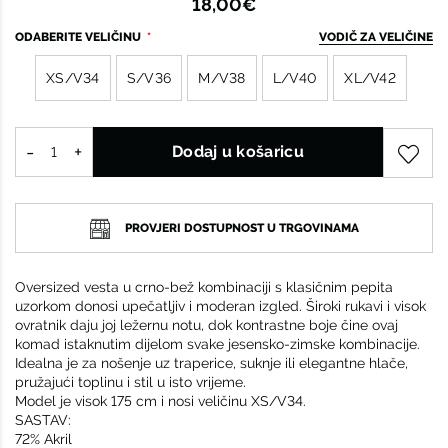
18,00€
ODABERITE VELIČINU
VODIČ ZA VELIČINE
XS/V34
S/V36
M/V38
L/V40
XL/V42
Dodaj u košaricu
PROVJERI DOSTUPNOST U TRGOVINAMA
Oversized vesta u crno-bež kombinaciji s klasičnim pepita
uzorkom donosi upečatljiv i moderan izgled. Široki rukavi i visok
ovratnik daju joj ležernu notu, dok kontrastne boje čine ovaj
komad istaknutim dijelom svake jesensko-zimske kombinacije.
Idealna je za nošenje uz traperice, suknje ili elegantne hlače,
pružajući toplinu i stil u isto vrijeme.
Model je visok 175 cm i nosi veličinu XS/V34.
SASTAV:
72% Akril