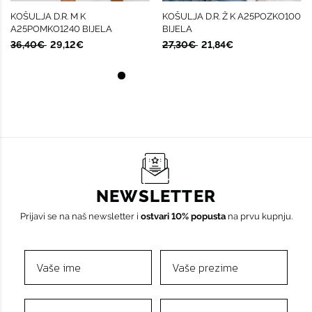
KOŠULJA D.R. M K
KOŠULJA D.R. Ž K A25POZKO100
A25POMKO1240 BIJELA
BIJELA
36,40€
29,12€
27,30€
21,84€
NEWSLETTER
Prijavi se na naš newsletter i
ostvari 10% popusta
na prvu kupnju.