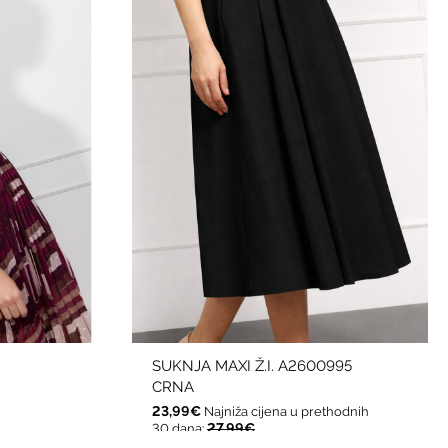
SUKNJA MAXI Ž.I. A2600995
CRNA
23,99€
Najniža cijena u prethodnih
27,99€
30 dana: