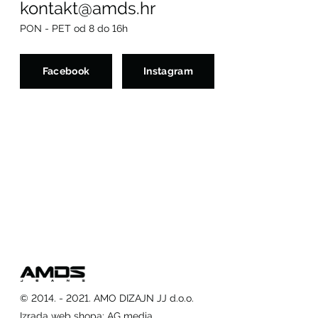
kontakt@amds.hr
PON - PET od 8 do 16h
Facebook
Instagram
© 2014. - 2021. AMO DIZAJN JJ d.o.o.
Izrada web shopa
:
AG media