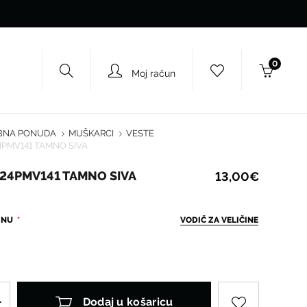
0
Moj račun
BNA PONUDA
MUŠKARCI
VESTE
4PMV141 TAMNO SIVA
B24PMV141 TAMNO SIVA
13,00€
ČINU
VODIČ ZA VELIČINE
Dodaj u košaricu