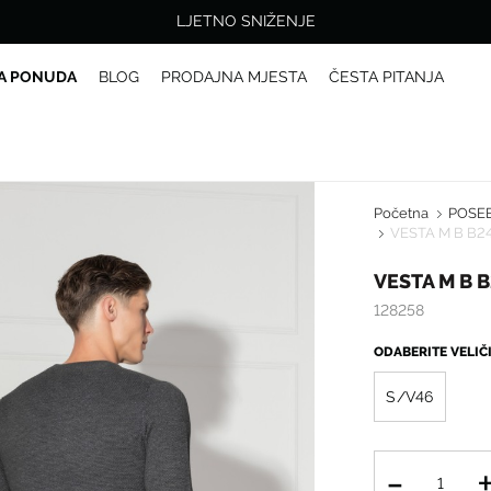
LJETNO SNIŽENJE
A PONUDA
BLOG
PRODAJNA MJESTA
ČESTA PITANJA
Početna
POSE
VESTA M B B2
VESTA M B 
128258
ODABERITE VELI
S/V46