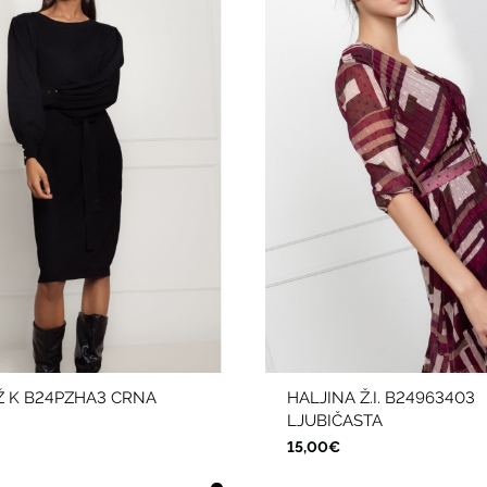
Ž K B24PZHA3 CRNA
HALJINA Ž.I. B24963403
LJUBIČASTA
15,00€