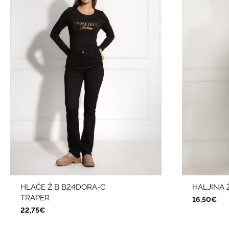
HLAČE Ž B B24DORA-C
HALJINA 
TRAPER
16,50€
22,75€