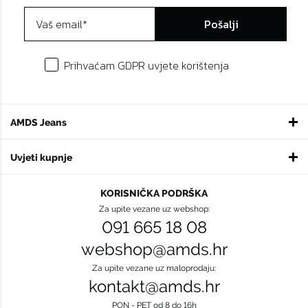
Pošalji
Prihvaćam GDPR uvjete korištenja
AMDS Jeans
Uvjeti kupnje
KORISNIČKA PODRŠKA
Za upite vezane uz webshop:
091 665 18 08
webshop@amds.hr
Za upite vezane uz maloprodaju:
kontakt@amds.hr
PON - PET od 8 do 16h