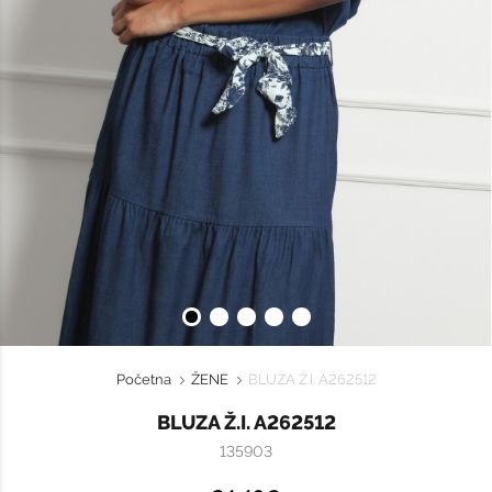
Početna
ŽENE
BLUZA Ž.I. A262512
BLUZA Ž.I. A262512
135903