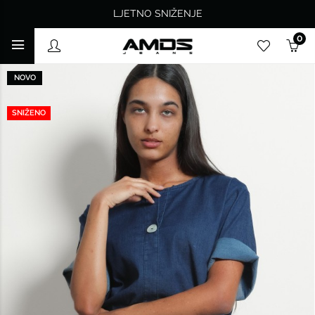
LJETNO SNIŽENJE
0
NOVO
SNIŽENO