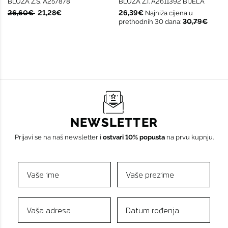
BLUZA Ž.Š. A257878
BLUZA Ž.I. A2611392 BIJELA
26,60€
21,28€
26,39€
Najniža cijena u
30,79€
prethodnih 30 dana:
NEWSLETTER
Prijavi se na naš newsletter i
ostvari 10% popusta
na prvu kupnju.