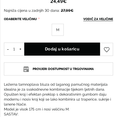
24,49€
Najniža cijena u zadnjih 30 dana:
27,99€
ODABERITE VELIČINU
VODIČ ZA VELIČINE
M
Dodaj u košaricu
PROVJERI DOSTUPNOST U TRGOVINAMA
Ležerna tamnoplava bluza od laganog pamučnog materijala
idealna je za svakodnevne kombinacije tijekom ljetnih dana.
Opušten kroj i efektan preklop s dekorativnim gumbom daju
modernu i nosiv kroj koji se lako kombinira uz traperice, suknje i
lanene hlače.
Model je visok 175 cm i nosi veličinu M.
SASTAV: