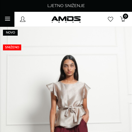
LJETNO SNIŽENJE
0
NOVO
SNIŽENO