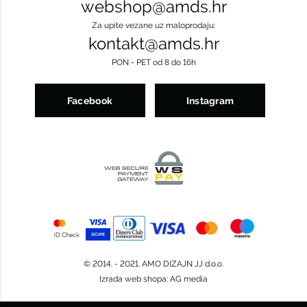
webshop@amds.hr
Za upite vezane uz maloprodaju:
kontakt@amds.hr
PON - PET od 8 do 16h
Facebook
Instagram
© 2014. - 2021. AMO DIZAJN JJ d.o.o.
Izrada web shopa
:
AG media