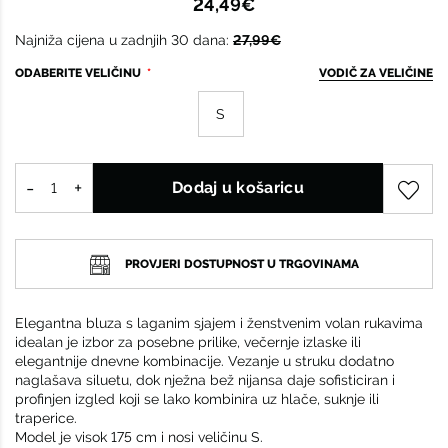
24,49€
Najniža cijena u zadnjih 30 dana:
27,99€
ODABERITE VELIČINU
VODIČ ZA VELIČINE
S
Dodaj u košaricu
PROVJERI DOSTUPNOST U TRGOVINAMA
Elegantna bluza s laganim sjajem i ženstvenim volan rukavima
idealan je izbor za posebne prilike, večernje izlaske ili
elegantnije dnevne kombinacije. Vezanje u struku dodatno
naglašava siluetu, dok nježna bež nijansa daje sofisticiran i
profinjen izgled koji se lako kombinira uz hlače, suknje ili
traperice.
Model je visok 175 cm i nosi veličinu S.