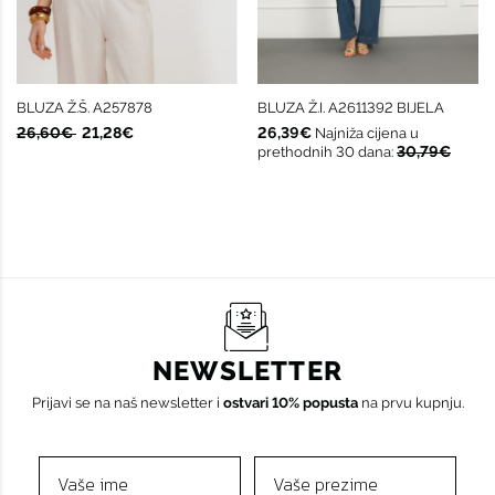
BLUZA Ž.Š. A257878
BLUZA Ž.I. A2611392 BIJELA
26,60€
21,28€
26,39€
Najniža cijena u
30,79€
prethodnih 30 dana:
NEWSLETTER
Prijavi se na naš newsletter i
ostvari 10% popusta
na prvu kupnju.