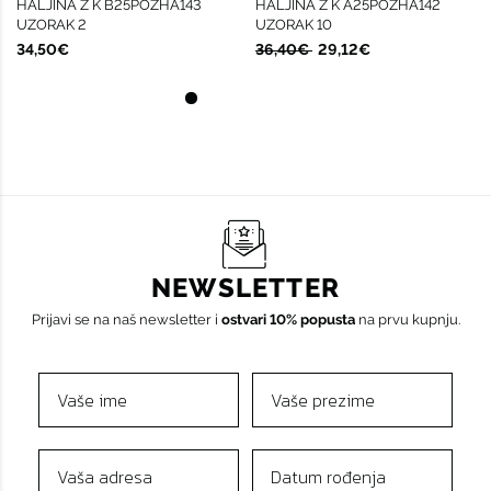
HALJINA Ž K B25POZHA143
HALJINA Ž K A25POZHA142
UZORAK 2
UZORAK 10
34,50€
36,40€
29,12€
NEWSLETTER
Prijavi se na naš newsletter i
ostvari 10% popusta
na prvu kupnju.