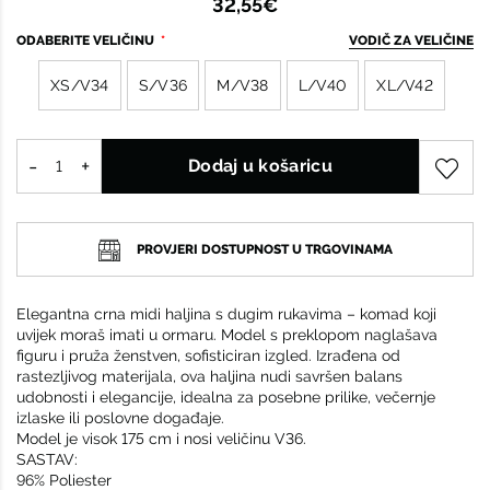
32,55€
ODABERITE VELIČINU
VODIČ ZA VELIČINE
XS/V34
S/V36
M/V38
L/V40
XL/V42
Dodaj u košaricu
PROVJERI DOSTUPNOST U TRGOVINAMA
Elegantna crna midi haljina s dugim rukavima – komad koji
uvijek moraš imati u ormaru. Model s preklopom naglašava
figuru i pruža ženstven, sofisticiran izgled. Izrađena od
rastezljivog materijala, ova haljina nudi savršen balans
udobnosti i elegancije, idealna za posebne prilike, večernje
izlaske ili poslovne događaje.
Model je visok 175 cm i nosi veličinu V36.
SASTAV:
96% Poliester