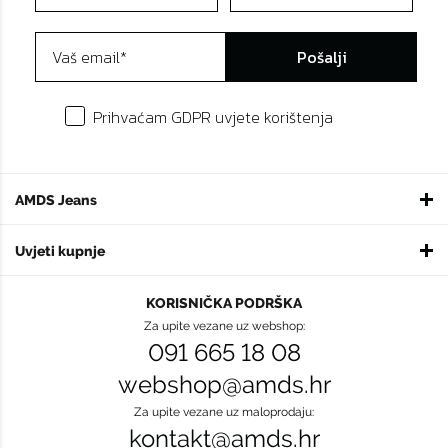
Pošalji
Prihvaćam GDPR uvjete korištenja
AMDS Jeans
Uvjeti kupnje
KORISNIČKA PODRŠKA
Za upite vezane uz webshop:
091 665 18 08
webshop@amds.hr
Za upite vezane uz maloprodaju:
kontakt@amds.hr