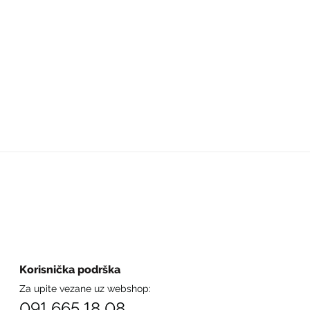
Korisnička podrška
Za upite vezane uz webshop:
091 665 18 08