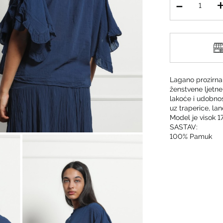
Lagano prozirna 
ženstvene ljetne
lakoće i udobno
uz traperice, lan
Model je visok 17
SASTAV:
100% Pamuk