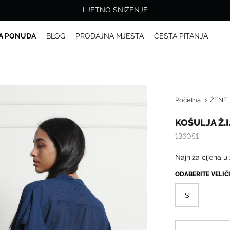
LJETNO SNIŽENJE
A PONUDA
BLOG
PRODAJNA MJESTA
ČESTA PITANJA
Početna
ŽENE
KOŠULJA Ž.I
136051
Najniža cijena u
ODABERITE VELI
S