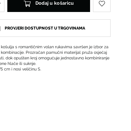
Dodaj u košaricu
PROVJERI DOSTUPNOST U TRGOVINAMA
košulja s romantičnim volan rukavima savršen je izbor za
 kombinacije. Prozračan pamučni materijal pruža osjećaj
sti, dok opušten kroj omogućuje jednostavno kombiniranje
ene hlače ili suknje.
5 cm i nosi veličinu S.