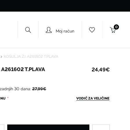
0
Moj račun
KOŠULJA Ž.I. A261602 T.PLAVA
. A261602 T.PLAVA
24,49€
 zadnjih 30 dana:
27,99€
ČINU
VODIČ ZA VELIČINE