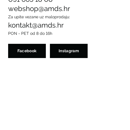
webshop@amds.hr
Za upite vezane uz maloprodaju:
kontakt@amds.hr
PON - PET od 8 do 16h
Facebook
Instagram