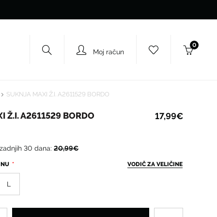
0
Moj račun
SUKNJA MAXI Ž.I. A2611529 BORDO
I Ž.I. A2611529 BORDO
17,99€
 zadnjih 30 dana:
20,99€
ČINU
VODIČ ZA VELIČINE
L