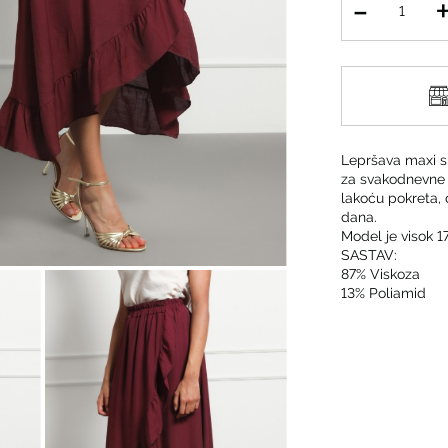
Lepršava maxi su
za svakodnevne p
lakoću pokreta, 
dana.
Model je visok 17
SASTAV:
87% Viskoza
13% Poliamid