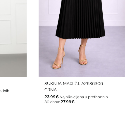
I
SUKNJA MAXI Ž.I. A2636306
CRNA
hodnih
23,99€
Najniža cijena u prethodnih
27,99€
30 dana: