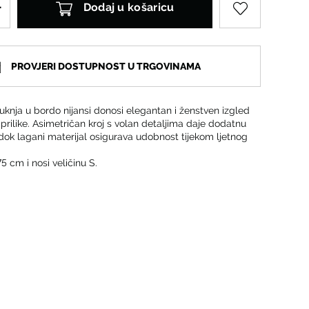
Dodaj u košaricu
PROVJERI DOSTUPNOST U TRGOVINAMA
knja u bordo nijansi donosi elegantan i ženstven izgled
rilike. Asimetričan kroj s volan detaljima daje dodatnu
dok lagani materijal osigurava udobnost tijekom ljetnog
5 cm i nosi veličinu S.