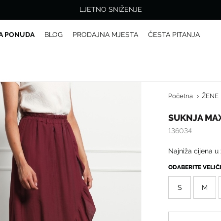
LJETNO SNIŽENJE
A PONUDA
BLOG
PRODAJNA MJESTA
ČESTA PITANJA
Početna
ŽENE
SUKNJA MAX
136034
Najniža cijena u
ODABERITE VELI
S
M