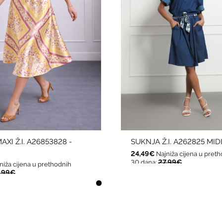
XI Ž.I. A26853828 -
SUKNJA Ž.I. A262825 MID
24,49€
Najniža cijena u pret
27,99€
30 dana:
niža cijena u prethodnih
,99€