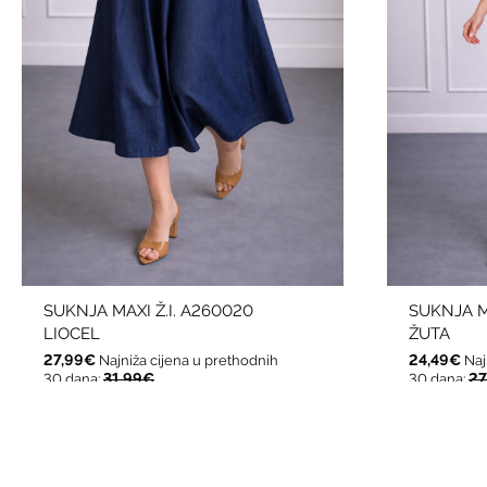
SUKNJA MAXI Ž.I. A260020
SUKNJA MA
LIOCEL
ŽUTA
27,99€
24,49€
Najniža cijena u prethodnih
Naj
31,99€
27
30 dana:
30 dana: