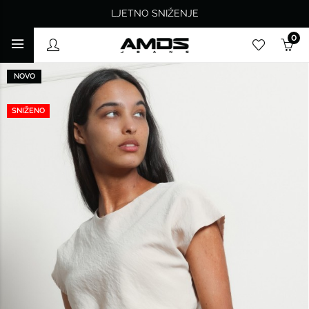
LJETNO SNIŽENJE
0
NOVO
SNIŽENO