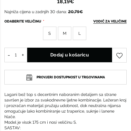
18,19€
Najniža cijena u zadnjih 30 dana:
20,79€
ODABERITE VELIČINU
VODIČ ZA VELIČINE
S
M
L
Dodaj u košaricu
PROVJERI DOSTUPNOST U TRGOVINAMA
Lagani bež top s decentnim naboranim detaljem sa strane
savršen je izbor za svakodnevne ljetne kombinacije. Ležeran kroj
i prozračan materijal pružaju udobnost, dok neutralna nijansa
omogućuje lako kombiniranje uz traperice, suknje i lanene
hlače.
Model je visok 175 cm i nosi veličinu S.
SASTAV: