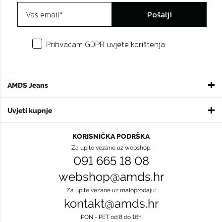
Pošalji
Prihvaćam GDPR uvjete korištenja
AMDS Jeans
Uvjeti kupnje
KORISNIČKA PODRŠKA
Za upite vezane uz webshop:
091 665 18 08
webshop@amds.hr
Za upite vezane uz maloprodaju:
kontakt@amds.hr
PON - PET od 8 do 16h