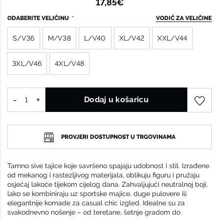
17,85€
ODABERITE VELIČINU
VODIČ ZA VELIČINE
S/V36
M/V38
L/V40
XL/V42
XXL/V44
3XL/V46
4XL/V48
Dodaj u košaricu
PROVJERI DOSTUPNOST U TRGOVINAMA
Tamno sive tajice koje savršeno spajaju udobnost i stil. Izrađene
od mekanog i rastezljivog materijala, oblikuju figuru i pružaju
osjećaj lakoće tijekom cijelog dana. Zahvaljujući neutralnoj boji,
lako se kombiniraju uz sportske majice, duge pulovere ili
elegantnije komade za casual chic izgled. Idealne su za
svakodnevno nošenje – od teretane, šetnje gradom do