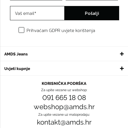
Pošalji
Prihvaćam GDPR uvjete korištenja
AMDS Jeans
Uvjeti kupnje
KORISNIČKA PODRŠKA
Za upite vezane uz webshop:
091 665 18 08
webshop@amds.hr
Za upite vezane uz maloprodaju:
kontakt@amds.hr