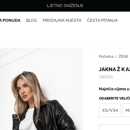
LJETNO SNIŽENJE
A PONUDA
BLOG
PRODAJNA MJESTA
ČESTA PITANJA
Početna
ŽENE
JAKNA Ž K 
130051
Najniža cijena u
ODABERITE VELI
XS/V34
M