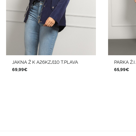
JAKNA Ž K A26KZJ110 T.PLAVA
PARKA Ž.
69,99€
65,99€