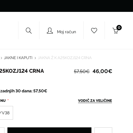
0
Moj račun
JAKNE I KAPUTI
JAKNA Ž K A25KOZJ124 CRNA
A25KOZJ124 CRNA
46,00€
57,50€
 zadnjih 30 dana: 57,50€
ČINU
VODIČ ZA VELIČINE
/V38