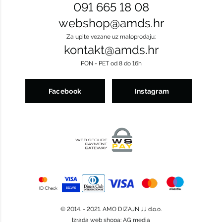
091 665 18 08
webshop@amds.hr
Za upite vezane uz maloprodaju:
kontakt@amds.hr
PON - PET od 8 do 16h
Facebook
Instagram
© 2014. - 2021. AMO DIZAJN JJ d.o.o.
Izrada web shopa
:
AG media