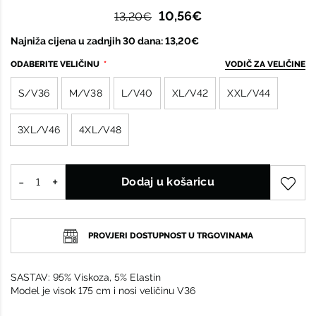
10,56€
13,20€
Najniža cijena u zadnjih 30 dana: 13,20€
ODABERITE VELIČINU
VODIČ ZA VELIČINE
S/V36
M/V38
L/V40
XL/V42
XXL/V44
3XL/V46
4XL/V48
Dodaj u košaricu
PROVJERI DOSTUPNOST U TRGOVINAMA
SASTAV: 95% Viskoza, 5% Elastin
Model je visok 175 cm i nosi veličinu V36