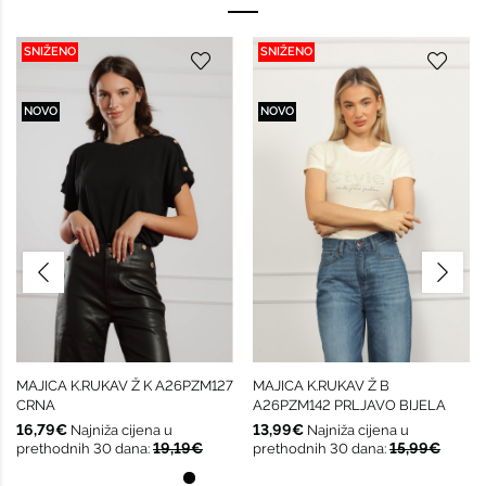
SNIŽENO
SNIŽENO
NOVO
NOVO
MAJICA K.RUKAV Ž K A26PZM127
MAJICA K.RUKAV Ž B
CRNA
A26PZM142 PRLJAVO BIJELA
16,79€
13,99€
Najniža cijena u
Najniža cijena u
19,19€
15,99€
prethodnih 30 dana:
prethodnih 30 dana: