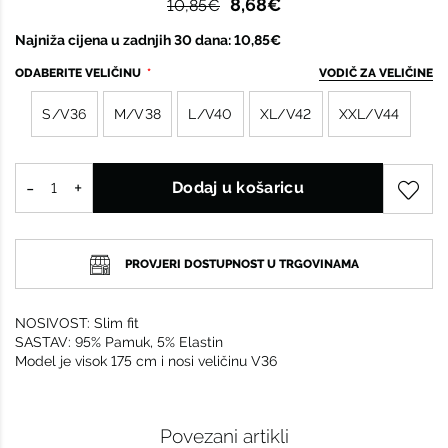
8,68€
10,85€
Najniža cijena u zadnjih 30 dana: 10,85€
ODABERITE VELIČINU
VODIČ ZA VELIČINE
S/V36
M/V38
L/V40
XL/V42
XXL/V44
Dodaj u košaricu
PROVJERI DOSTUPNOST U TRGOVINAMA
NOSIVOST: Slim fit
SASTAV: 95% Pamuk, 5% Elastin
Model je visok 175 cm i nosi veličinu V36
Povezani artikli