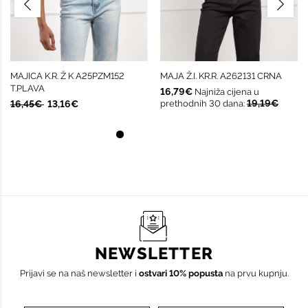
MAJICA K.R. Ž K A25PZM152
MAJA Ž.I. KR.R. A262131 CRNA
T.PLAVA
16,79€
Najniža cijena u
19,19€
16,45€
13,16€
prethodnih 30 dana:
NEWSLETTER
Prijavi se na naš newsletter i
ostvari 10% popusta
na prvu kupnju.