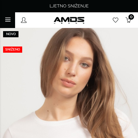
LJETNO SNIŽENJE
0
NOVO
SNIŽENO