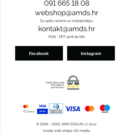
091 665 18 08
webshop@amds.hr
Za upite vezane uz maloprodaju:
kontakt@amds.hr
PON - PET od 8 do 16h
Facebook
Instagram
© 2014. - 2021. AMO DIZAJN JJ d.o.o.
Izrada web shopa
:
AG media