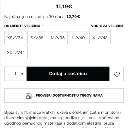
11,19€
Najniža cijena u zadnjih 30 dana:
12,79€
ODABERITE VELIČINU
VODIČ ZA VELIČINE
XS/V34
S/V36
M/V38
L/V40
XL/V42
XXL/V44
Dodaj u košaricu
PROVJERI DOSTUPNOST U TRGOVINAMA
Bijela slim fit majica kratkih rukava s efektnim zlatnim printom i
diskretnim sjajnim detaljima koji podižu cijeli look. Izrađena od
ugodnog pamučnog materijala s dodatkom elastina, pruža