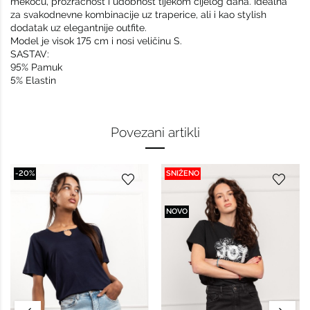
mekoću, prozračnost i udobnost tijekom cijelog dana. Idealna
za svakodnevne kombinacije uz traperice, ali i kao stylish
dodatak uz elegantnije outfite.
Model je visok 175 cm i nosi veličinu S.
SASTAV:
95% Pamuk
5% Elastin
Povezani artikli
-20%
SNIŽENO
NOVO