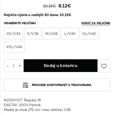
8,12€
10,15€
Najniža cijena u zadnjih 30 dana: 10,15€
ODABERITE VELIČINU
VODIČ ZA VELIČINE
XS/V34
S/V36
M/V38
L/V40
XL/V42
XXL/V44
Dodaj u košaricu
PROVJERI DOSTUPNOST U TRGOVINAMA
NOSIVOST: Regular fit
SASTAV: 100% Pamuk
Model je visok 175 cm i nosi veličinu V36