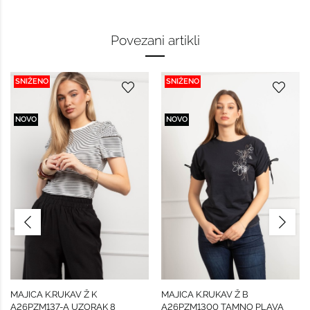
Povezani artikli
SNIŽENO
SNIŽENO
NOVO
NOVO
MAJICA K.RUKAV Ž K
MAJICA K.RUKAV Ž B
A26PZM137-A UZORAK 8
A26PZM1300 TAMNO PLAVA