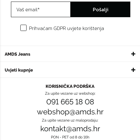
Pošalji
Prihvaćam GDPR uvjete korištenja
AMDS Jeans
Uvjeti kupnje
KORISNIČKA PODRŠKA
Za upite vezane uz webshop:
091 665 18 08
webshop@amds.hr
Za upite vezane uz maloprodaju:
kontakt@amds.hr
PON - PET od 8 do 16h