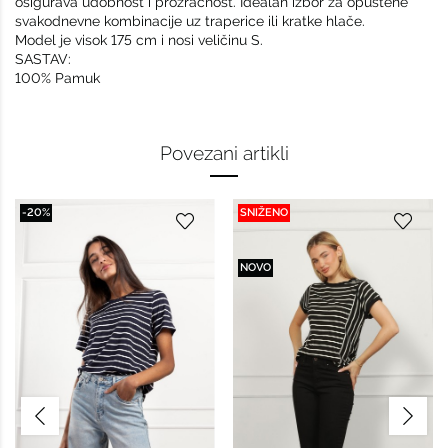
osigurava udobnost i prozračnost. Idealan izbor za opuštene
svakodnevne kombinacije uz traperice ili kratke hlače.
Model je visok 175 cm i nosi veličinu S.
SASTAV:
100% Pamuk
Povezani artikli
-20%
SNIŽENO
NOVO