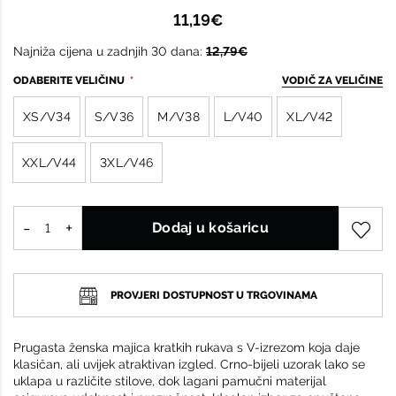
11,19€
Najniža cijena u zadnjih 30 dana:
12,79€
ODABERITE VELIČINU
VODIČ ZA VELIČINE
XS/V34
S/V36
M/V38
L/V40
XL/V42
XXL/V44
3XL/V46
Dodaj u košaricu
PROVJERI DOSTUPNOST U TRGOVINAMA
Prugasta ženska majica kratkih rukava s V-izrezom koja daje
klasičan, ali uvijek atraktivan izgled. Crno-bijeli uzorak lako se
uklapa u različite stilove, dok lagani pamučni materijal