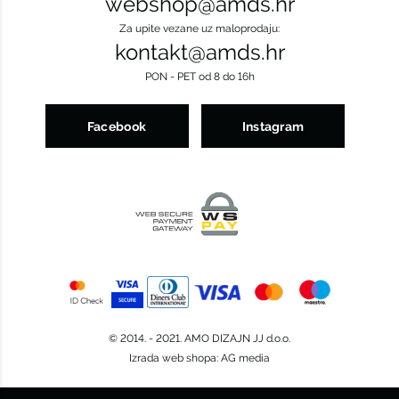
webshop@amds.hr
Za upite vezane uz maloprodaju:
kontakt@amds.hr
PON - PET od 8 do 16h
Facebook
Instagram
© 2014. - 2021. AMO DIZAJN JJ d.o.o.
Izrada web shopa
:
AG media