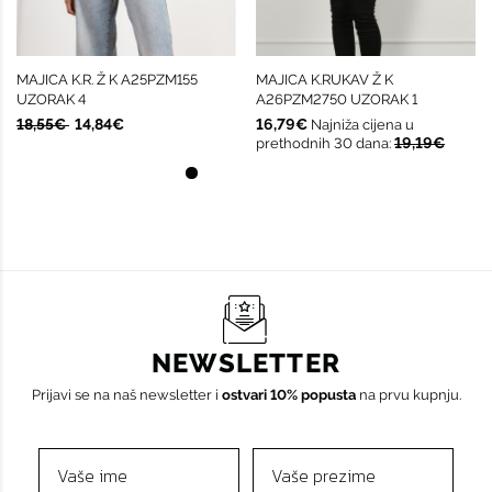
MAJICA K.R. Ž K A25PZM155
MAJICA K.RUKAV Ž K
UZORAK 4
A26PZM2750 UZORAK 1
18,55€
14,84€
16,79€
Najniža cijena u
19,19€
prethodnih 30 dana:
NEWSLETTER
Prijavi se na naš newsletter i
ostvari 10% popusta
na prvu kupnju.