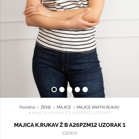
Početna
ŽENE
MAJICE
MAJICE KRATKI RUKAV
MAJICA K.RUKAV Ž B A26PZM12 UZORAK 1
MAJICA K.RUKAV Ž B A26PZM12 UZORAK 1
132909