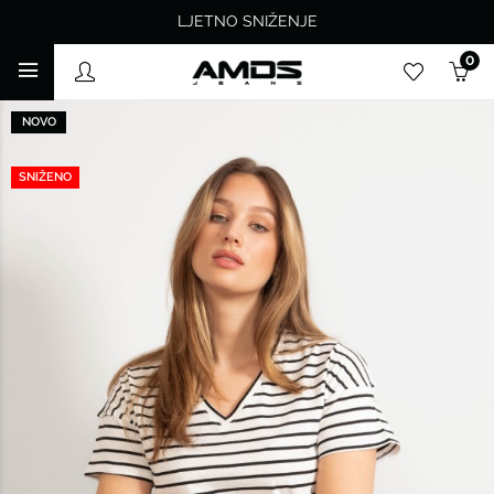
LJETNO SNIŽENJE
0
NOVO
SNIŽENO