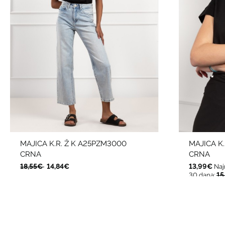
MAJICA K.R. Ž K A25PZM3000
MAJICA K
CRNA
CRNA
18,55€
14,84€
13,99€
Naj
15
30 dana: