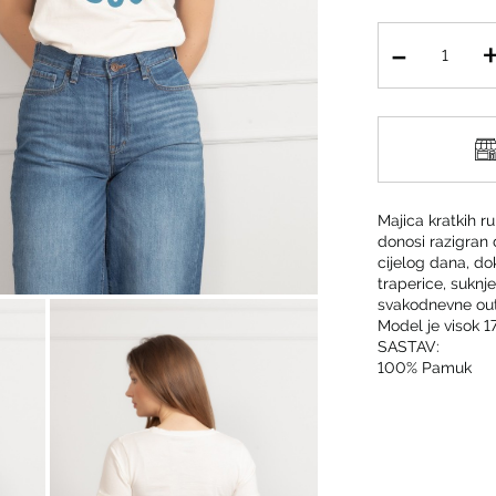
Majica kratkih ru
donosi razigran
cijelog dana, d
traperice, suknje
svakodnevne outf
Model je visok 17
SASTAV:
100% Pamuk