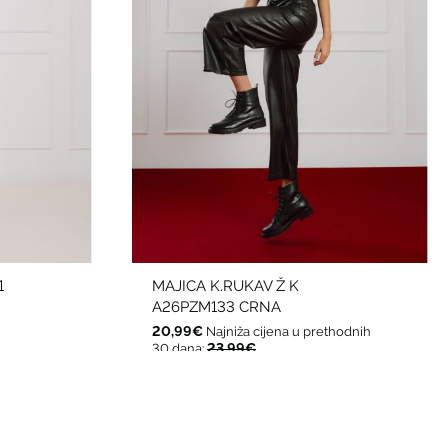
1
MAJICA K.RUKAV Ž K
A26PZM133 CRNA
20,99€
Najniža cijena u prethodnih
23,99€
30 dana: