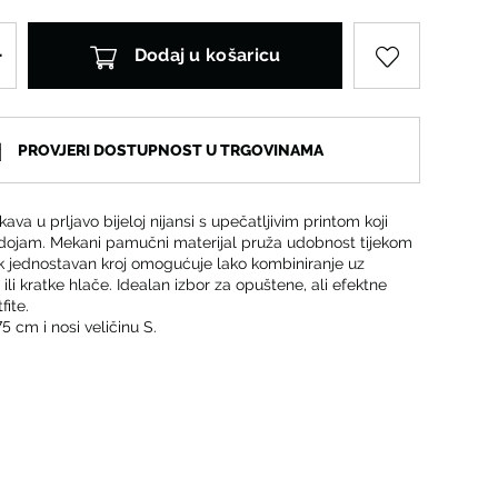
Dodaj u košaricu
PROVJERI DOSTUPNOST U TRGOVINAMA
kava u prljavo bijeloj nijansi s upečatljivim printom koji
 dojam. Mekani pamučni materijal pruža udobnost tijekom
ok jednostavan kroj omogućuje lako kombiniranje uz
 ili kratke hlače. Idealan izbor za opuštene, ali efektne
ite.
5 cm i nosi veličinu S.