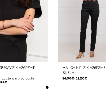
.RUKAV Ž K A26PZM11
MAJICA K.R. Ž K A25PZM3
BIJELA
14,00€
11,20€
niža cijena u prethodnih
,99€