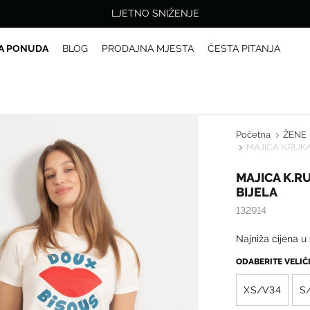
LJETNO SNIŽENJE
A PONUDA
BLOG
PRODAJNA MJESTA
ČESTA PITANJA
Početna
ŽENE
MAJICA K.RUK
MAJICA K.R
BIJELA
132914
Najniža cijena u
ODABERITE VELI
XS/V34
S