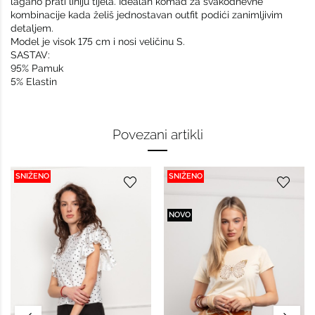
lagano prati liniju tijela. Idealan komad za svakodnevne
kombinacije kada želiš jednostavan outfit podići zanimljivim
detaljem.
Model je visok 175 cm i nosi veličinu S.
SASTAV:
95% Pamuk
5% Elastin
Povezani artikli
SNIŽENO
SNIŽENO
NOVO