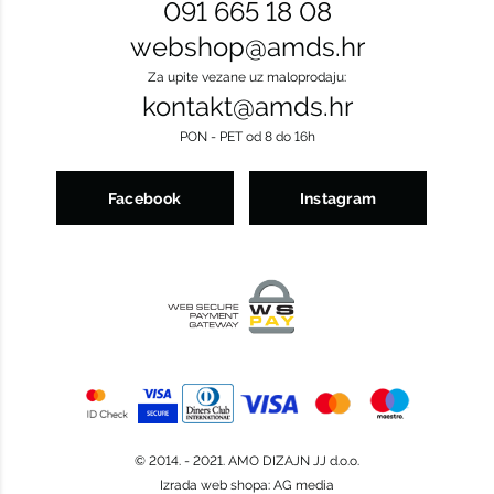
091 665 18 08
webshop@amds.hr
Za upite vezane uz maloprodaju:
kontakt@amds.hr
PON - PET od 8 do 16h
Facebook
Instagram
© 2014. - 2021. AMO DIZAJN JJ d.o.o.
Izrada web shopa
:
AG media