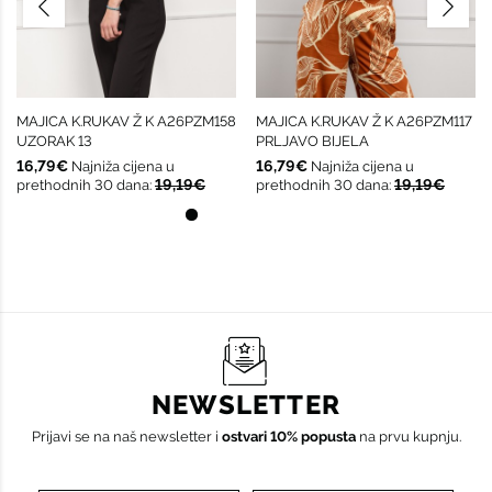
MAJICA K.RUKAV Ž K A26PZM158
MAJICA K.RUKAV Ž K A26PZM117
UZORAK 13
PRLJAVO BIJELA
16,79€
16,79€
Najniža cijena u
Najniža cijena u
19,19€
19,19€
prethodnih 30 dana:
prethodnih 30 dana:
NEWSLETTER
Prijavi se na naš newsletter i
ostvari 10% popusta
na prvu kupnju.