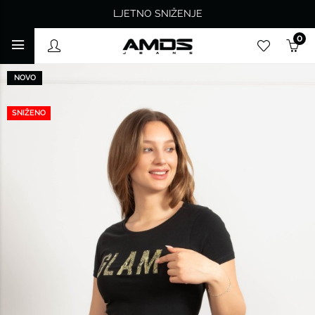
LJETNO SNIŽENJE
0
NOVO
SNIŽENO