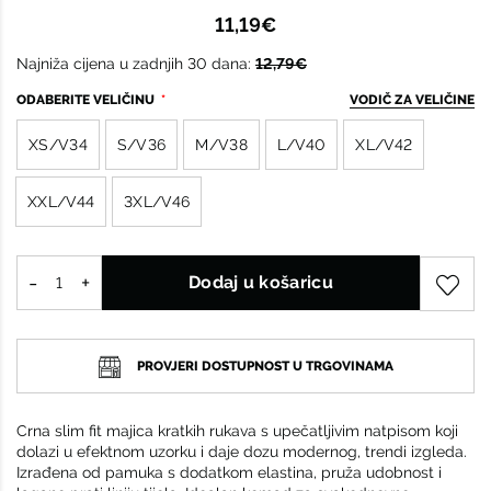
11,19€
Najniža cijena u zadnjih 30 dana:
12,79€
ODABERITE VELIČINU
VODIČ ZA VELIČINE
XS/V34
S/V36
M/V38
L/V40
XL/V42
XXL/V44
3XL/V46
Dodaj u košaricu
PROVJERI DOSTUPNOST U TRGOVINAMA
Crna slim fit majica kratkih rukava s upečatljivim natpisom koji
dolazi u efektnom uzorku i daje dozu modernog, trendi izgleda.
Izrađena od pamuka s dodatkom elastina, pruža udobnost i