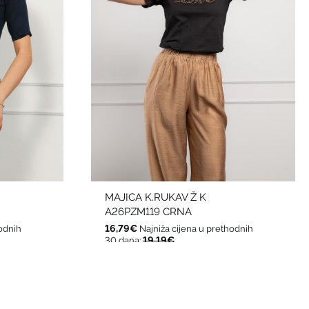
MAJICA K.RUKAV Ž K
A26PZM119 CRNA
16,79€
hodnih
Najniža cijena u prethodnih
19,19€
30 dana: