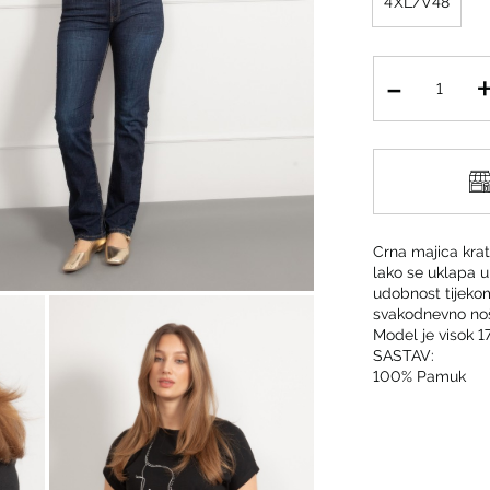
4XL/V48
Crna majica kratk
lako se uklapa u
udobnost tijekom
svakodnevno noše
Model je visok 17
SASTAV:
100% Pamuk