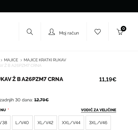
0
Moj račun
MAJICE
MAJICE KRATKI RUKAV
AV Ž B A26PZM7 CRNA
UKAV Ž B A26PZM7 CRNA
11,19€
 zadnjih 30 dana:
12,79€
ČINU
VODIČ ZA VELIČINE
V38
L/V40
XL/V42
XXL/V44
3XL/V46