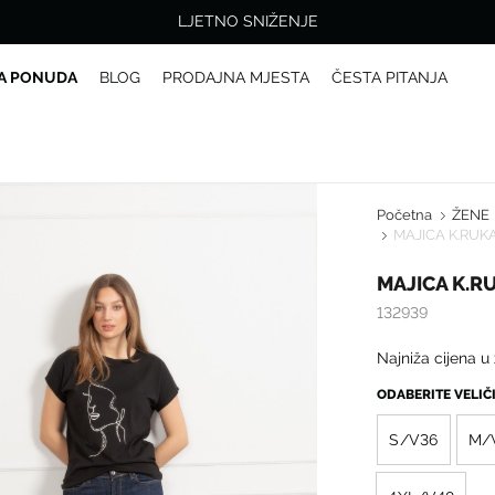
LJETNO SNIŽENJE
A PONUDA
BLOG
PRODAJNA MJESTA
ČESTA PITANJA
Početna
ŽENE
MAJICA K.RUK
MAJICA K.R
132939
Najniža cijena u
ODABERITE VELI
S/V36
M/