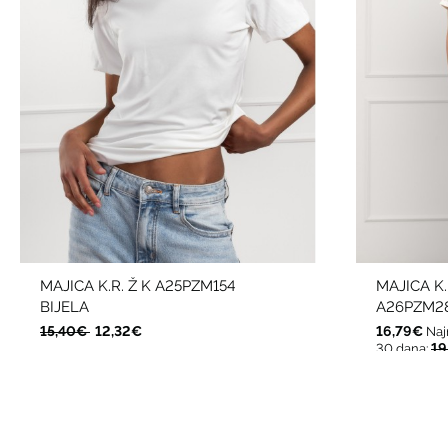
MAJICA K.R. Ž K A25PZM154
MAJICA K
BIJELA
A26PZM28
15,40€
12,32€
16,79€
Naj
19
30 dana: