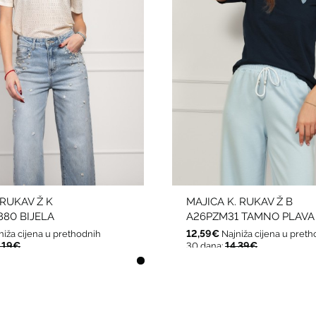
.RUKAV Ž K
MAJICA K. RUKAV Ž B
80 BIJELA
A26PZM31 TAMNO PLAVA
12,59€
niža cijena u prethodnih
Najniža cijena u pret
,19€
14,39€
30 dana: