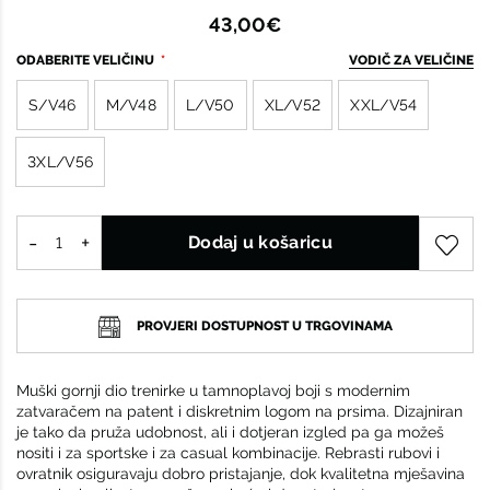
43,00€
ODABERITE VELIČINU
VODIČ ZA VELIČINE
S/V46
M/V48
L/V50
XL/V52
XXL/V54
3XL/V56
Dodaj u košaricu
PROVJERI DOSTUPNOST U TRGOVINAMA
Muški gornji dio trenirke u tamnoplavoj boji s modernim
zatvaračem na patent i diskretnim logom na prsima. Dizajniran
je tako da pruža udobnost, ali i dotjeran izgled pa ga možeš
nositi i za sportske i za casual kombinacije. Rebrasti rubovi i
ovratnik osiguravaju dobro pristajanje, dok kvalitetna mješavina