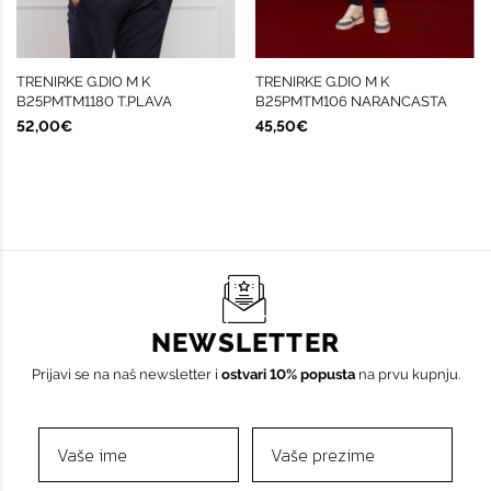
TRENIRKE G.DIO M K
TRENIRKE G.DIO M K
B25PMTM1180 T.PLAVA
B25PMTM106 NARANCASTA
52,00€
45,50€
NEWSLETTER
Prijavi se na naš newsletter i
ostvari 10% popusta
na prvu kupnju.