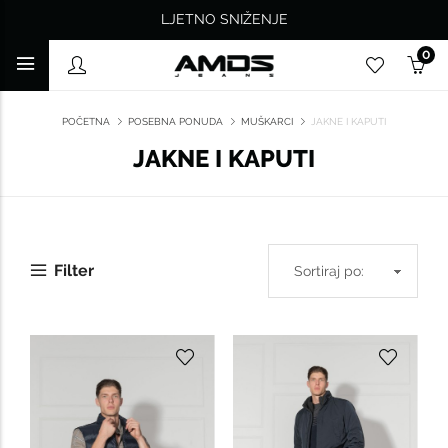
LJETNO SNIŽENJE
0
POČETNA
POSEBNA PONUDA
MUŠKARCI
JAKNE I KAPUTI
JAKNE I KAPUTI
Filter