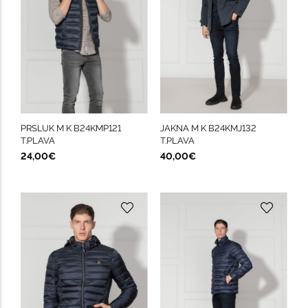
PRSLUK M K B24KMP121
JAKNA M K B24KMJ132
T.PLAVA
T.PLAVA
24,00€
40,00€