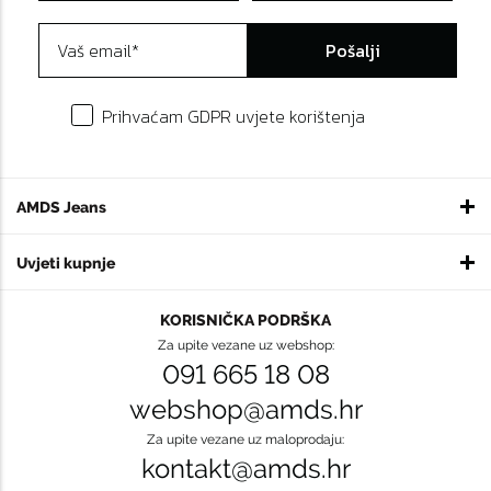
Pošalji
Prihvaćam GDPR uvjete korištenja
AMDS Jeans
Uvjeti kupnje
KORISNIČKA PODRŠKA
Za upite vezane uz webshop:
091 665 18 08
webshop@amds.hr
Za upite vezane uz maloprodaju:
kontakt@amds.hr