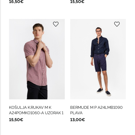
16,50€
15,50€
KOŠULJA K.RUKAV M K
BERMUDE M P A24LMB1090
A24POMKO1060-A UZORAK 1
PLAVA
15,50€
13,00€