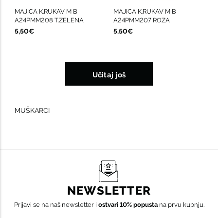
MAJICA K.RUKAV M B
MAJICA K.RUKAV M B
A24PMM208 T.ZELENA
A24PMM207 ROZA
5,50€
5,50€
Učitaj još
MUŠKARCI
NEWSLETTER
Prijavi se na naš newsletter i
ostvari 10% popusta
na prvu kupnju.