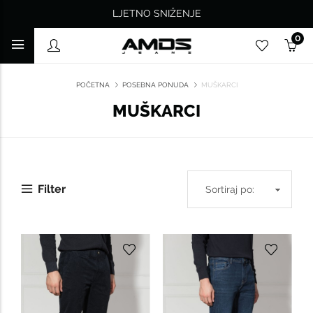
LJETNO SNIŽENJE
0
POČETNA
POSEBNA PONUDA
MUŠKARCI
MUŠKARCI
Filter