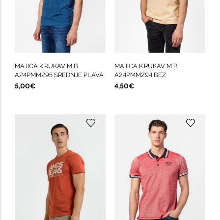
MAJICA K.RUKAV M B
MAJICA K.RUKAV M B
A24PMM295 SREDNJE PLAVA
A24PMM294 BEZ
5,00€
4,50€