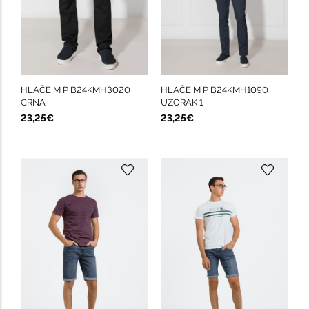
HLAČE M P B24KMH3020
HLAČE M P B24KMH1090
CRNA
UZORAK 1
23,25€
23,25€