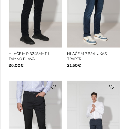
HLAČE M P B24SMH111
HLAČE M P B24LUKAS
TAMNO PLAVA
TRAPER
26,00€
21,50€