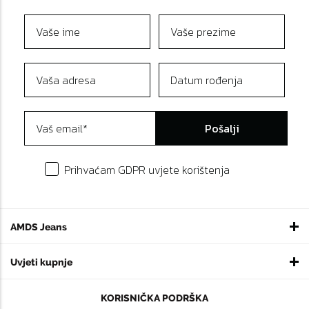
Pošalji
Prihvaćam GDPR uvjete korištenja
AMDS Jeans
Uvjeti kupnje
KORISNIČKA PODRŠKA