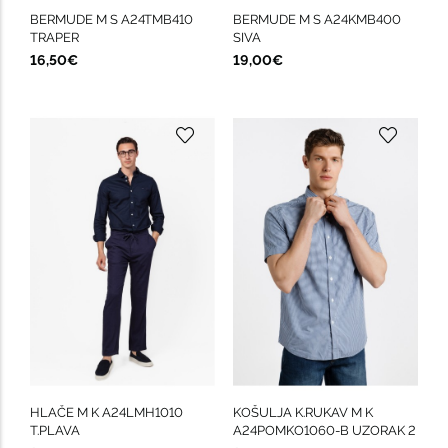
BERMUDE M S A24TMB410
BERMUDE M S A24KMB400
TRAPER
SIVA
16,50€
19,00€
HLAČE M K A24LMH1010
KOŠULJA K.RUKAV M K
T.PLAVA
A24POMKO1060-B UZORAK 2