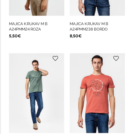
MAJICA K.RUKAV M B
MAJICA K.RUKAV M B
A24PMM24 ROZA
A24PMM238 BORDO
5,50€
8,50€