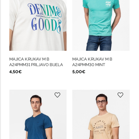
MAJICA K.RUKAV M B
MAJICA K.RUKAV M B
A24PMM31 PRLJAVO BIJELA
A24PMM30 MINT
4,50€
5,00€