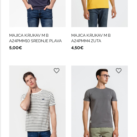
MAJICA K.RUKAV M B
MAJICA K.RUKAV M B
A24PMM10 SREDNJE PLAVA
A24PMM4 ZUTA
5,00€
4,50€