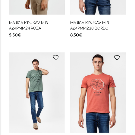
MAJICA K.RUKAV M B
MAJICA K.RUKAV M B
A24PMM24 ROZA
A24PMM238 BORDO
5,50€
8,50€