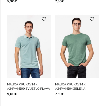
5,00€
7,50€
MAJICA K.RUKAV M K
MAJICA K.RUKAV M K
A24PMM199 SVIJETLO PLAVA
A24PMM194 ZELENA
9,00€
7,50€