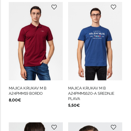
MAJICA K.RUKAV M B
MAJICA K.RUKAV M B
A24PMM19 BORDO
A24PMM1620-A SREDNJE
PLAVA
8,00€
5,50€