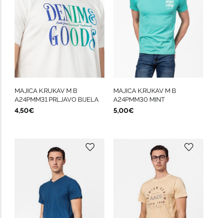
MAJICA K.RUKAV M B
MAJICA K.RUKAV M B
A24PMM31 PRLJAVO BIJELA
A24PMM30 MINT
4,50€
5,00€