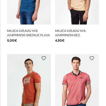
MAJICA K.RUKAV M B
MAJICA K.RUKAV M B
A24PMM295 SREDNJE PLAVA
A24PMM294 BEZ
5,00€
4,50€