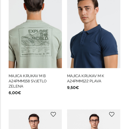
MAJICA K.RUKAV M B
MAJICA K.RUKAV M K
A24PMM158 SVJETLO
A24PMM122 PLAVA
ZELENA
9,50€
6,00€