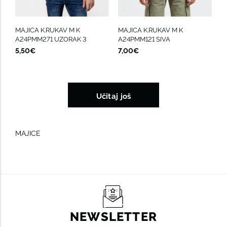
MAJICA K.RUKAV M K
MAJICA K.RUKAV M K
A24PMM271 UZORAK 3
A24PMM121 SIVA
5,50€
7,00€
Učitaj još
MAJICE
NEWSLETTER