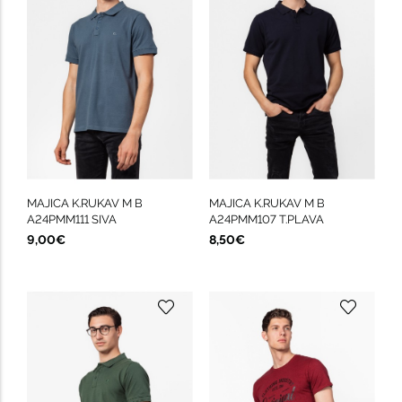
MAJICA K.RUKAV M B
MAJICA K.RUKAV M B
A24PMM111 SIVA
A24PMM107 T.PLAVA
9,00€
8,50€