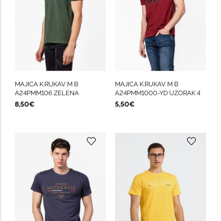
MAJICA K.RUKAV M B
MAJICA K.RUKAV M B
A24PMM106 ZELENA
A24PMM1000-YD UZORAK 4
8,50€
5,50€