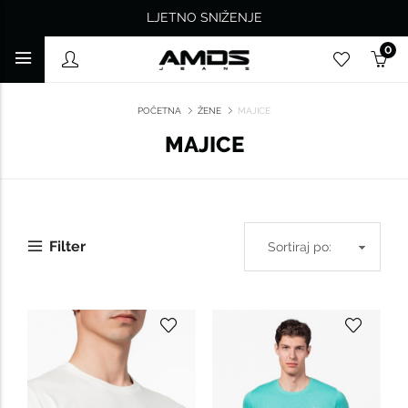
LJETNO SNIŽENJE
0
POČETNA
ŽENE
MAJICE
MAJICE
Filter