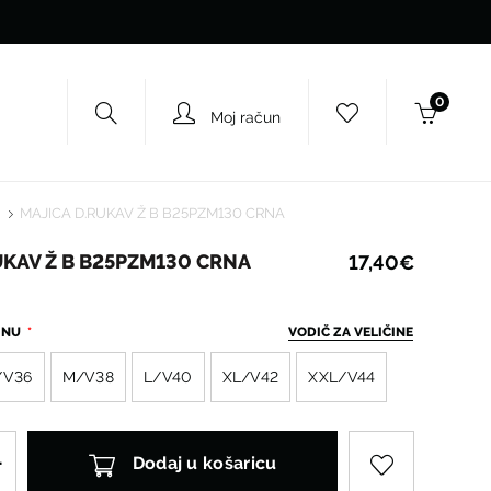
0
Moj račun
O
MAJICA D.RUKAV Ž B B25PZM130 CRNA
UKAV Ž B B25PZM130 CRNA
17,40€
ČINU
VODIČ ZA VELIČINE
/V36
M/V38
L/V40
XL/V42
XXL/V44
Dodaj u košaricu