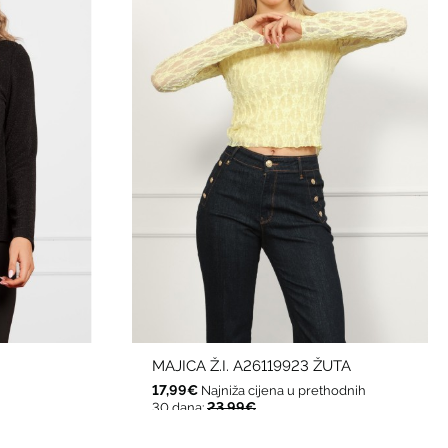
MAJICA Ž.I. A26119923 ŽUTA
17,99€
Najniža cijena u prethodnih
23,99€
30 dana: