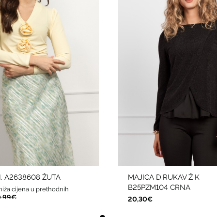
I. A2638608 ŽUTA
MAJICA D.RUKAV Ž K
B25PZM104 CRNA
niža cijena u prethodnih
,99€
20,30€