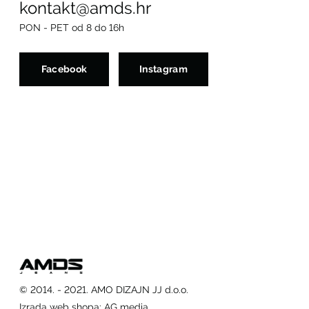
kontakt@amds.hr
PON - PET od 8 do 16h
Facebook
Instagram
© 2014. - 2021. AMO DIZAJN JJ d.o.o.
Izrada web shopa
:
AG media