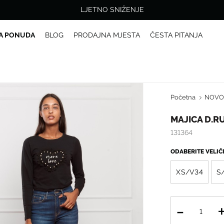
LJETNO SNIŽENJE
A PONUDA
BLOG
PRODAJNA MJESTA
ČESTA PITANJA
Početna
NOV
MAJICA D.R
131364
ODABERITE VELI
XS/V34
S