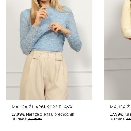
MAJICA Ž.I. A26119923 PLAVA
MAJICA Ž.
17,99€
17,99€
Najniža cijena u prethodnih
Naj
23,99€
20
30 dana:
30 dana: