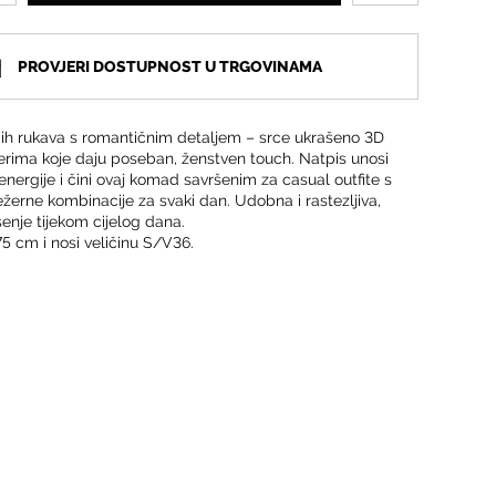
PROVJERI DOSTUPNOST U TRGOVINAMA
ih rukava s romantičnim detaljem – srce ukrašeno 3D
serima koje daju poseban, ženstven touch. Natpis unosi
energije i čini ovaj komad savršenim za casual outfite s
ležerne kombinacije za svaki dan. Udobna i rastezljiva,
šenje tijekom cijelog dana.
75 cm i nosi veličinu S/V36.