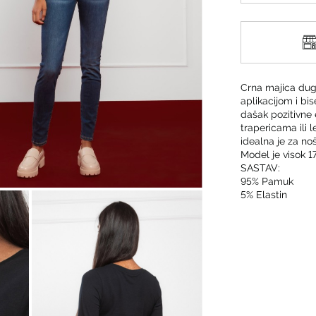
Crna majica dug
aplikacijom i bi
dašak pozitivne 
trapericama ili 
idealna je za no
Model je visok 1
SASTAV:
95% Pamuk
5% Elastin