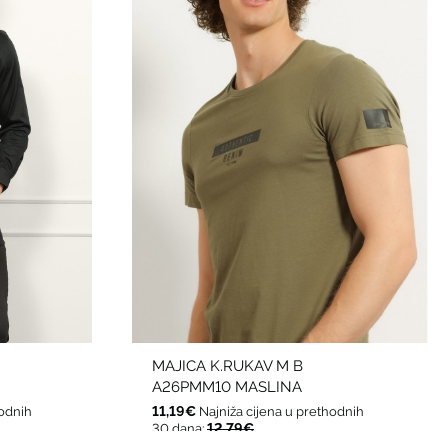
MAJICA K.RUKAV M B
A26PMM10 MASLINA
11,19€
hodnih
Najniža cijena u prethodnih
12,79€
30 dana: