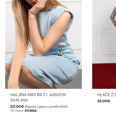
HALJINA MIDI BR Ž.I. A260235
HLAČE Ž 
SV.PLAVA
55,00€
20,00€
Najniža cijena u prethodnih
27,99€
30 dana: