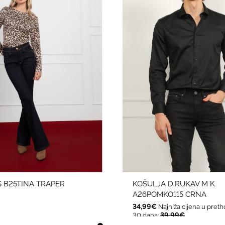
S B25TINA TRAPER
KOŠULJA D.RUKAV M K
A26POMKO115 CRNA
34,99€
Najniža cijena u pret
39,99€
30 dana: