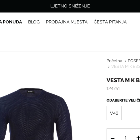
LJETNO SNIŽENJE
A PONUDA
BLOG
PRODAJNA MJESTA
ČESTA PITANJA
Početna
POSE
VESTA M K B2
VESTA M K 
124751
ODABERITE VELI
V46