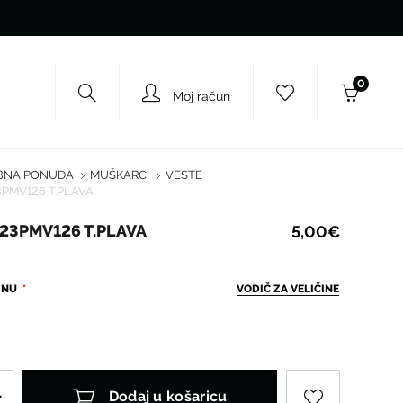
0
Moj račun
BNA PONUDA
MUŠKARCI
VESTE
3PMV126 T.PLAVA
B23PMV126 T.PLAVA
5,00€
ČINU
VODIČ ZA VELIČINE
Dodaj u košaricu