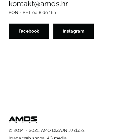
kontakt@amds.hr
PON - PET od 8 do 16h
Facebook
Instagram
© 2014. - 2021. AMO DIZAJN JJ d.o.o.
Izrada web shopa
:
AG media