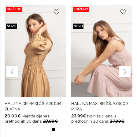
SNIŽENO
SNIŽENO
NOVO
NOVO
HALJINA DR MAXI Ž.Š. A261164
HALJINA MAXI BR Ž.Š. A26609
ZLATNA
ROZA
20,00€
23,99€
Najniža cijena u
Najniža cijena u
27,99€
27,99€
prethodnih 30 dana:
prethodnih 30 dana: