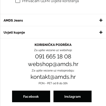
Prihvaćam GDPR uvjete korištenja
AMDS Jeans
Uvjeti kupnje
KORISNIČKA PODRŠKA
Za upite vezane uz webshop:
091 665 18 08
webshop@amds.hr
Za upite vezane uz maloprodaju:
kontakt@amds.hr
PON - PET od 8 do 16h
Facebook
Instagram