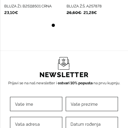
BLUZA Ž.I. B25118501 CRNA
BLUZA Ž.Š. A257878
23,10€
26,60€
21,28€
NEWSLETTER
Prijavi se na naš newsletter i
ostvari 10% popusta
na prvu kupnju.