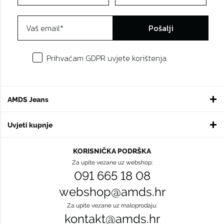
Pošalji
Prihvaćam GDPR uvjete korištenja
AMDS Jeans
Uvjeti kupnje
KORISNIČKA PODRŠKA
Za upite vezane uz webshop:
091 665 18 08
webshop@amds.hr
Za upite vezane uz maloprodaju:
kontakt@amds.hr