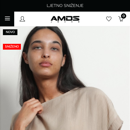
LJETNO SNIŽENJE
0
NOVO
SNIŽENO