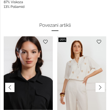
87% Viskoza
13% Poliamid
Povezani artikli
-20%