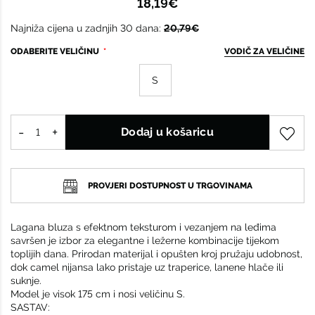
18,19€
Najniža cijena u zadnjih 30 dana:
20,79€
ODABERITE VELIČINU
VODIČ ZA VELIČINE
S
Dodaj u košaricu
PROVJERI DOSTUPNOST U TRGOVINAMA
Lagana bluza s efektnom teksturom i vezanjem na leđima
savršen je izbor za elegantne i ležerne kombinacije tijekom
toplijih dana. Prirodan materijal i opušten kroj pružaju udobnost,
dok camel nijansa lako pristaje uz traperice, lanene hlače ili
suknje.
Model je visok 175 cm i nosi veličinu S.
SASTAV: