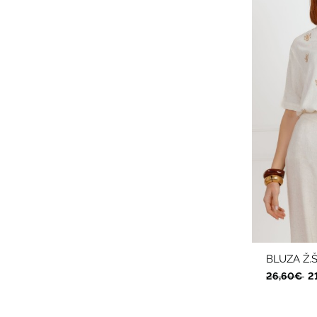
BLUZA Ž.Š
26,60€
2