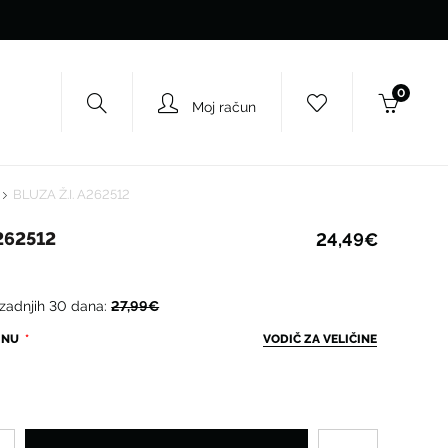
0
Moj račun
BLUZA Ž.I. A262512
A262512
24,49€
 zadnjih 30 dana:
27,99€
ČINU
VODIČ ZA VELIČINE