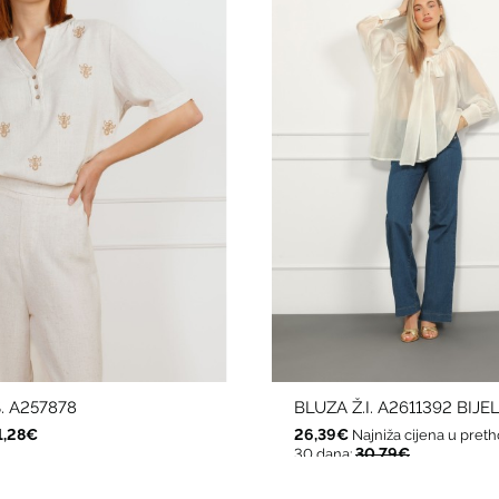
. A257878
BLUZA Ž.I. A2611392 BIJE
1,28€
26,39€
Najniža cijena u pret
30,79€
30 dana: