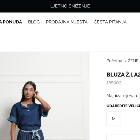
LJETNO SNIŽENJE
A PONUDA
BLOG
PRODAJNA MJESTA
ČESTA PITANJA
Početna
ŽENE
BLUZA Ž.I. 
135903
Najniža cijena u
ODABERITE VELI
M