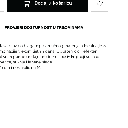
Dodaj u košaricu
PROVJERI DOSTUPNOST U TRGOVINAMA
ava bluza od laganog pamučnog materijala idealna je za
inacije tijekom ljetnih dana. Opušten kroj i efektan
ativnim gumbom daju modernu i nosiv kroj koji se lako
perice, suknje i lanene hlače.
5 cm i nosi veličinu M.