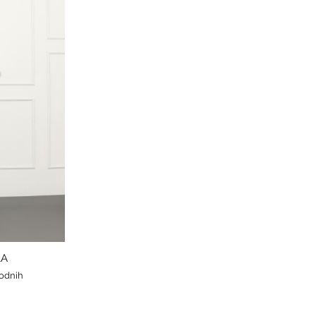
LA
hodnih