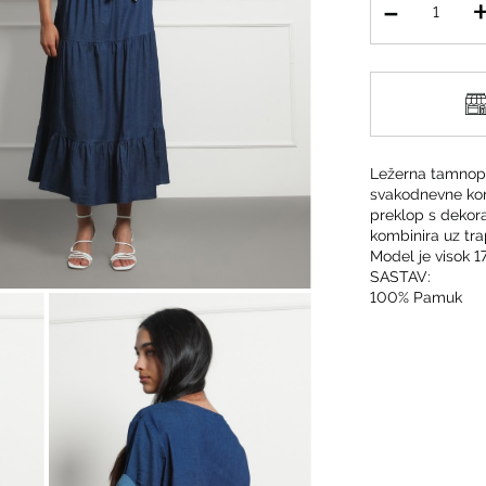
Ležerna tamnopl
svakodnevne komb
preklop s dekor
kombinira uz tra
Model je visok 17
SASTAV:
100% Pamuk