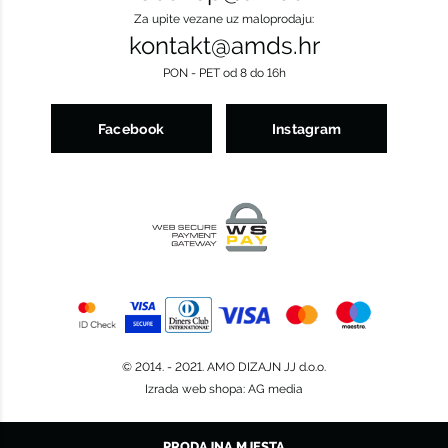
Za upite vezane uz maloprodaju:
kontakt@amds.hr
PON - PET od 8 do 16h
Facebook
Instagram
© 2014. - 2021. AMO DIZAJN JJ d.o.o.
Izrada web shopa
:
AG media
PRODAJNA MJESTA