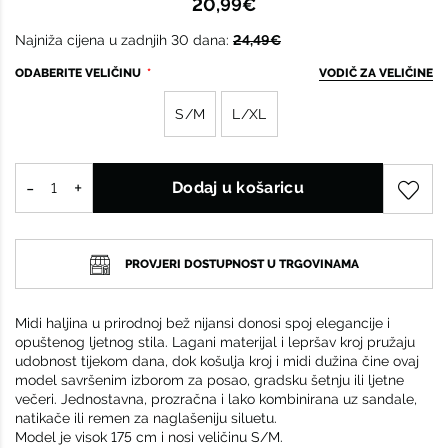
20,99€
Najniža cijena u zadnjih 30 dana:
24,49€
ODABERITE VELIČINU
VODIČ ZA VELIČINE
S/M
L/XL
Dodaj u košaricu
PROVJERI DOSTUPNOST U TRGOVINAMA
Midi haljina u prirodnoj bež nijansi donosi spoj elegancije i
opuštenog ljetnog stila. Lagani materijal i lepršav kroj pružaju
udobnost tijekom dana, dok košulja kroj i midi dužina čine ovaj
model savršenim izborom za posao, gradsku šetnju ili ljetne
večeri. Jednostavna, prozračna i lako kombinirana uz sandale,
natikače ili remen za naglašeniju siluetu.
Model je visok 175 cm i nosi veličinu S/M.