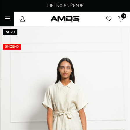
LJETNO SNIŽENJE
0
NOVO
SNIŽENO