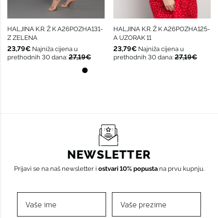
HALJINA K.R. Ž K A26POZHA131-
HALJINA K.R. Ž K A26POZHA125-
Z ZELENA
A UZORAK 11
23,79€
23,79€
Najniža cijena u
Najniža cijena u
27,19€
27,19€
prethodnih 30 dana:
prethodnih 30 dana:
NEWSLETTER
Prijavi se na naš newsletter i
ostvari 10% popusta
na prvu kupnju.