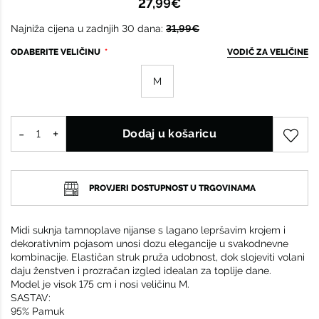
27,99€
Najniža cijena u zadnjih 30 dana:
31,99€
ODABERITE VELIČINU
VODIČ ZA VELIČINE
M
Dodaj u košaricu
PROVJERI DOSTUPNOST U TRGOVINAMA
Midi suknja tamnoplave nijanse s lagano lepršavim krojem i
dekorativnim pojasom unosi dozu elegancije u svakodnevne
kombinacije. Elastičan struk pruža udobnost, dok slojeviti volani
daju ženstven i prozračan izgled idealan za toplije dane.
Model je visok 175 cm i nosi veličinu M.
SASTAV:
95% Pamuk