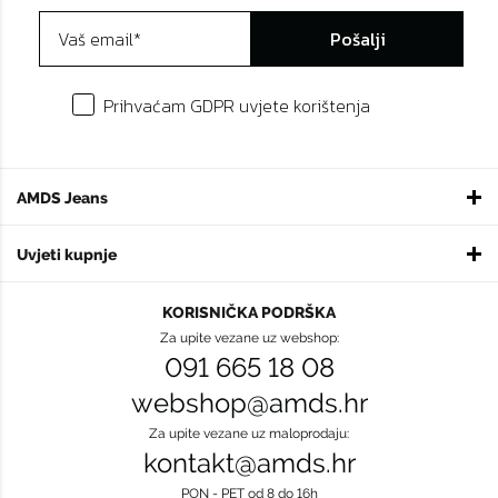
Pošalji
Prihvaćam GDPR uvjete korištenja
AMDS Jeans
Uvjeti kupnje
KORISNIČKA PODRŠKA
Za upite vezane uz webshop:
091 665 18 08
webshop@amds.hr
Za upite vezane uz maloprodaju:
kontakt@amds.hr
PON - PET od 8 do 16h