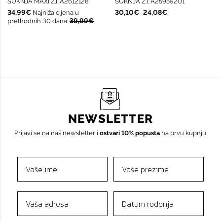
SUKNJA MAXI Ž.I. A2612128
SUKNJA Ž.I. A25959201
34,99€
30,10€
24,08€
Najniža cijena u
39,99€
prethodnih 30 dana:
NEWSLETTER
Prijavi se na naš newsletter i
ostvari 10% popusta
na prvu kupnju.