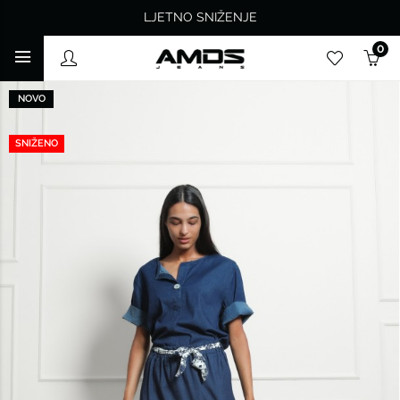
LJETNO SNIŽENJE
0
NOVO
SNIŽENO