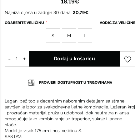
18,19€
Najniža cijena u zadnjih 30 dana:
20,79€
ODABERITE VELIČINU
VODIČ ZA VELIČINE
S
M
L
Dodaj u košaricu
PROVJERI DOSTUPNOST U TRGOVINAMA
Lagani bež top s decentnim naboranim detaljem sa strane
savršen je izbor za svakodnevne ljetne kombinacije. Ležeran kroj
i prozračan materijal pružaju udobnost, dok neutralna nijansa
omogućuje lako kombiniranje uz traperice, suknje i lanene
hlače.
Model je visok 175 cm i nosi veličinu S.
SASTAV: