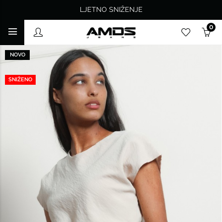
LJETNO SNIŽENJE
0
NOVO
SNIŽENO