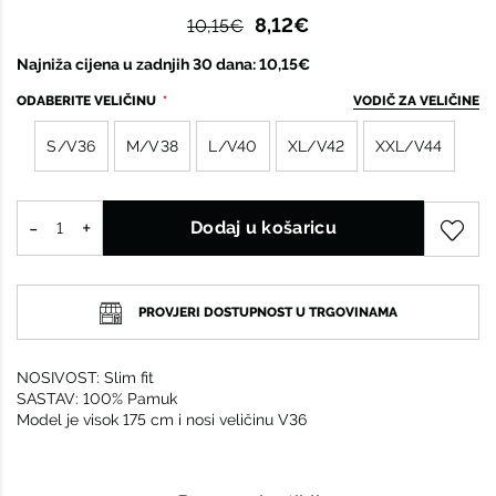
8,12€
10,15€
Najniža cijena u zadnjih 30 dana: 10,15€
ODABERITE VELIČINU
VODIČ ZA VELIČINE
S/V36
M/V38
L/V40
XL/V42
XXL/V44
Dodaj u košaricu
PROVJERI DOSTUPNOST U TRGOVINAMA
NOSIVOST: Slim fit
SASTAV: 100% Pamuk
Model je visok 175 cm i nosi veličinu V36