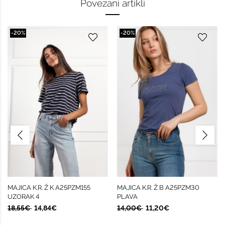
Povezani artikli
-20%
-20%
MAJICA K.R. Ž K A25PZM155
MAJICA K.R. Ž B A25PZM30
UZORAK 4
PLAVA
18,55€
14,84€
14,00€
11,20€