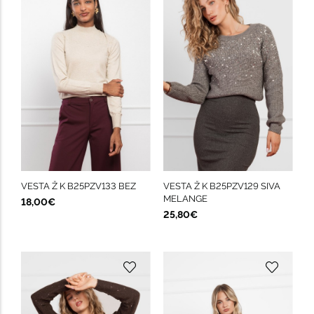
VESTA Ž K B25PZV133 BEZ
VESTA Ž K B25PZV129 SIVA
MELANGE
18,00€
25,80€