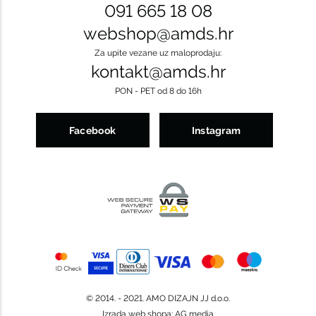
091 665 18 08
webshop@amds.hr
Za upite vezane uz maloprodaju:
kontakt@amds.hr
PON - PET od 8 do 16h
Facebook
Instagram
© 2014. - 2021. AMO DIZAJN JJ d.o.o.
Izrada web shopa
:
AG media