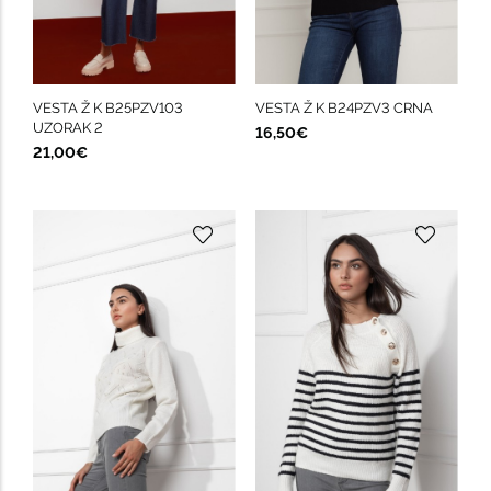
VESTA Ž K B25PZV103
VESTA Ž K B24PZV3 CRNA
UZORAK 2
16,50€
21,00€