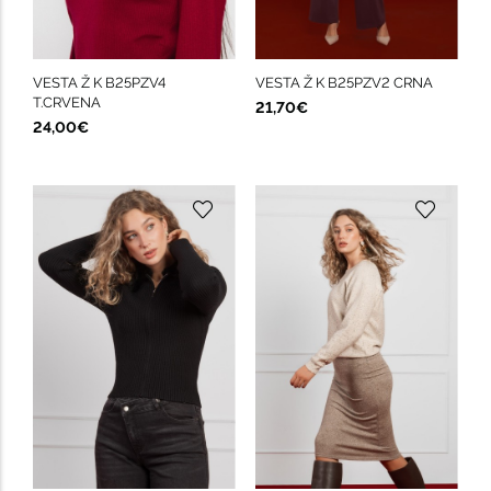
VESTA Ž K B25PZV4
VESTA Ž K B25PZV2 CRNA
T.CRVENA
21,70€
24,00€