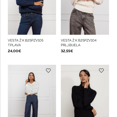
VESTA Ž K B25PZV105
VESTA Ž K B25PZV104
T.PLAVA
PRLJ.BIJELA
24,00€
32,55€