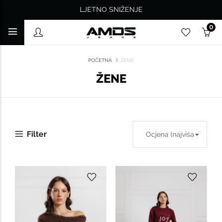
LJETNO SNIŽENJE
0
POČETNA
ŽENE
ŽENE
Filter