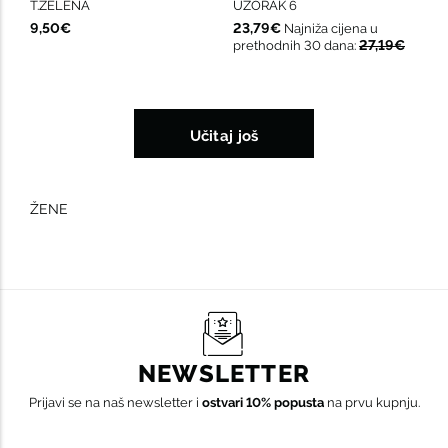
T.ZELENA
UZORAK 6
9,50€
23,79€
Najniža cijena u
27,19€
prethodnih 30 dana:
Učitaj još
ŽENE
NEWSLETTER
Prijavi se na naš newsletter i
ostvari 10% popusta
na prvu kupnju.