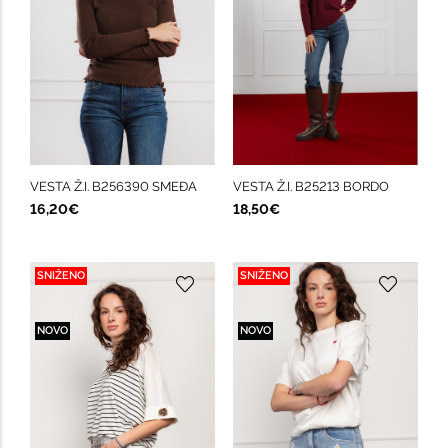
VESTA Ž.I. B256390 SMEĐA
VESTA Ž.I. B25213 BORDO
16,20€
18,50€
SNIŽENO
SNIŽENO
NOVO
NOVO