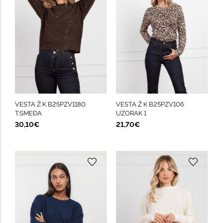
VESTA Ž K B25PZV1180
VESTA Ž K B25PZV106
T.SMEĐA
UZORAK 1
30,10€
21,70€