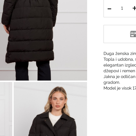
Duga ženska zims
Topla i udobna, 
elegantan izgled
džepovi i remen 
Jakna je odličan
gradom.
Model je visok 1