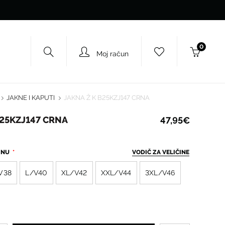
0
Moj račun
JAKNE I KAPUTI
JAKNA Ž K B25KZJ147 CRNA
B25KZJ147 CRNA
47,95€
ČINU
VODIČ ZA VELIČINE
V38
L/V40
XL/V42
XXL/V44
3XL/V46