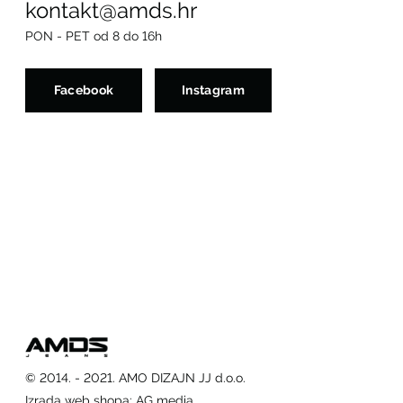
kontakt@amds.hr
PON - PET od 8 do 16h
Facebook
Instagram
© 2014. - 2021. AMO DIZAJN JJ d.o.o.
Izrada web shopa
:
AG media