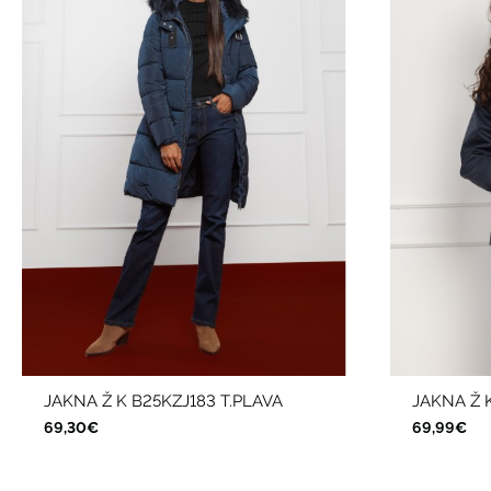
JAKNA Ž K B25KZJ183 T.PLAVA
JAKNA Ž 
69,30€
69,99€