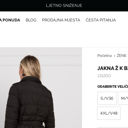
LJETNO SNIŽENJE
A PONUDA
BLOG
PRODAJNA MJESTA
ČESTA PITANJA
Početna
ŽENE
JAKNA Ž K 
131200
ODABERITE VELI
S/V36
M/
4XL/V48