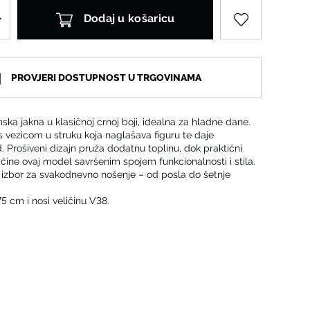
Dodaj u košaricu
PROVJERI DOSTUPNOST U TRGOVINAMA
ka jakna u klasičnoj crnoj boji, idealna za hladne dane.
s vezicom u struku koja naglašava figuru te daje
. Prošiveni dizajn pruža dodatnu toplinu, dok praktični
čine ovaj model savršenim spojem funkcionalnosti i stila.
 izbor za svakodnevno nošenje – od posla do šetnje
75 cm i nosi veličinu V38.