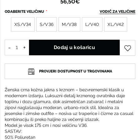
56,50€
ODABERITE VELIČINU
VODIČ ZA VELIČINE
XS/V34
S/V36
M/V38
L/V40
XL/V42
Dodaj u košaricu
PROVJERI DOSTUPNOST U TRGOVINAMA
Ženska crna kožna jakna s krznom – bezvremenski klasik u
modernom izdanju. Luksuzni detalj krznenog ovratnika daje
toplinu i dozu glamura, dok asimetričan zatvarač i metalni
zipovi naglašavaju moderan, urbano-rock stil. Idealna za
jesenske i zimske outfite – nosiva uz traperice i čizme za casual
kombinaciju ili preko haljine za večernji izlazak.
Model je visok 175 cm i nosi veličinu V36.
SASTAV:
50% Poliuretan