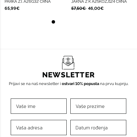
PARKA Ž.I. A26G32 CRNA
JAKNA Ž K A25KOZJ124 CRNA
65,99€
57,50€
46,00€
NEWSLETTER
Prijavi se na naš newsletter i
ostvari 10% popusta
na prvu kupnju.