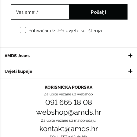
Pošalji
Prihvaćam GDPR uvjete korištenja
AMDS Jeans
Uvjeti kupnje
KORISNIČKA PODRŠKA
Za upite vezane uz webshop:
091 665 18 08
webshop@amds.hr
Za upite vezane uz maloprodaju:
kontakt@amds.hr