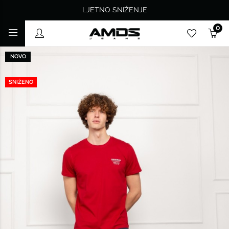
LJETNO SNIŽENJE
0
NOVO
SNIŽENO