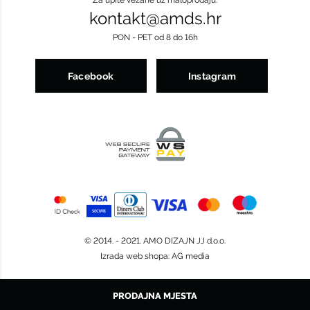
Za upite vezane uz maloprodaju:
kontakt@amds.hr
PON - PET od 8 do 16h
Facebook
Instagram
© 2014. - 2021. AMO DIZAJN JJ d.o.o.
Izrada web shopa
:
AG media
PRODAJNA MJESTA