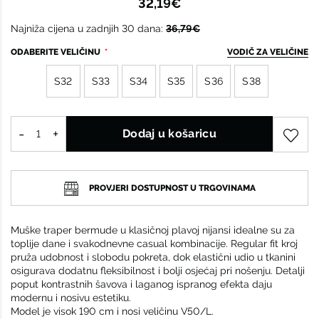
32,19€
Najniža cijena u zadnjih 30 dana:
36,79€
ODABERITE VELIČINU
VODIČ ZA VELIČINE
S32
S33
S34
S35
S36
S38
Dodaj u košaricu
PROVJERI DOSTUPNOST U TRGOVINAMA
Muške traper bermude u klasičnoj plavoj nijansi idealne su za
toplije dane i svakodnevne casual kombinacije. Regular fit kroj
pruža udobnost i slobodu pokreta, dok elastični udio u tkanini
osigurava dodatnu fleksibilnost i bolji osjećaj pri nošenju. Detalji
poput kontrastnih šavova i laganog ispranog efekta daju
modernu i nosivu estetiku.
Model je visok 190 cm i nosi veličinu V50/L.