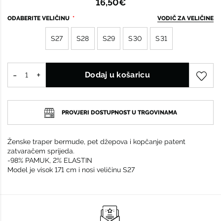
16,50€
ODABERITE VELIČINU
VODIČ ZA VELIČINE
S27
S28
S29
S30
S31
Dodaj u košaricu
PROVJERI DOSTUPNOST U TRGOVINAMA
Ženske traper bermude, pet džepova i kopčanje patent
zatvaračem sprijeda.
-98% PAMUK, 2% ELASTIN
Model je visok 171 cm i nosi veličinu S27