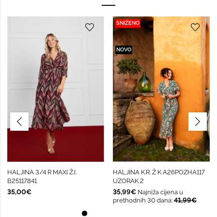
SNIŽENO
NOVO
HALJINA 3/4 R MAXI Ž.I.
HALJINA K.R. Ž K A26POZHA117
B25117841
UZORAK 2
35,00€
35,99€
Najniža cijena u
41,99€
prethodnih 30 dana: