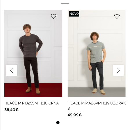
NOVO
HLAČE M P B25SMH1110 CRNA
HLAČE M P A26KMH119 UZORAK
3
36,40€
49,99€