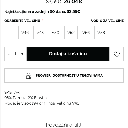
26,04€
32,55€
Najniža cijena u zadnjih 30 dana: 32,55€
ODABERITE VELIČINU
VODIČ ZA VELIČINE
V46
V48
V50
V52
V56
V58
Dodaj u košaricu
PROVJERI DOSTUPNOST U TRGOVINAMA
SASTAV:
98% Pamuk, 2% Elastin
Model je visok 194 cm i nosi veličinu V46
Povezani artikli