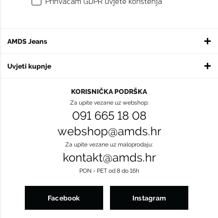
Prihvaćam GDPR uvjete korištenja
AMDS Jeans
Uvjeti kupnje
KORISNIČKA PODRŠKA
Za upite vezane uz webshop:
091 665 18 08
webshop@amds.hr
Za upite vezane uz maloprodaju:
kontakt@amds.hr
PON - PET od 8 do 16h
Facebook
Instagram