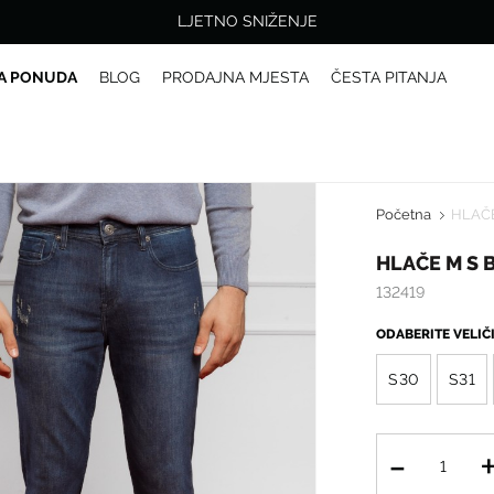
LJETNO SNIŽENJE
A PONUDA
BLOG
PRODAJNA MJESTA
ČESTA PITANJA
Početna
HLAČE
HLAČE M S 
132419
ODABERITE VELI
S30
S31