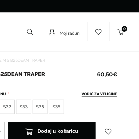
0
Moj račun
 M S B25DEAN TRAPER
B25DEAN TRAPER
60,50€
ČINU
VODIČ ZA VELIČINE
S32
S33
S35
S36
Dodaj u košaricu