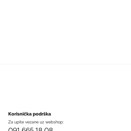
Korisnička podrška
Za upite vezane uz webshop:
091 665 18 08