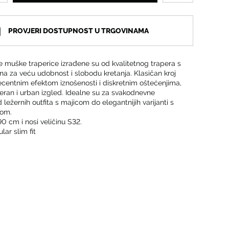
PROVJERI DOSTUPNOST U TRGOVINAMA
 muške traperice izrađene su od kvalitetnog trapera s
a za veću udobnost i slobodu kretanja. Klasičan kroj
ecentnim efektom iznošenosti i diskretnim oštećenjima,
eran i urban izgled. Idealne su za svakodnevne
 ležernih outfita s majicom do elegantnijih varijanti s
oom.
90 cm i nosi veličinu S32.
ar slim fit