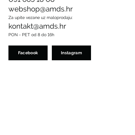
webshop@amds.hr
Za upite vezane uz maloprodaju:
kontakt@amds.hr
PON - PET od 8 do 16h
Facebook
Instagram