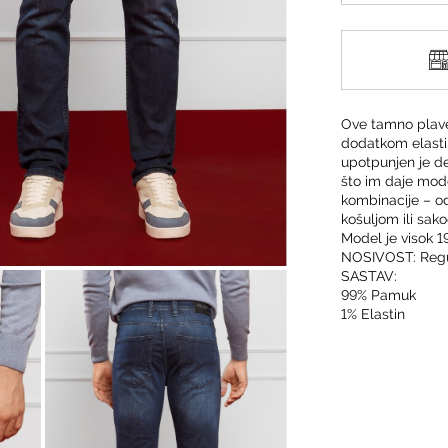
Ove tamno plave
dodatkom elastin
upotpunjen je d
što im daje mod
kombinacije – od
košuljom ili sak
Model je visok 1
NOSIVOST: Regul
SASTAV:
99% Pamuk
1% Elastin